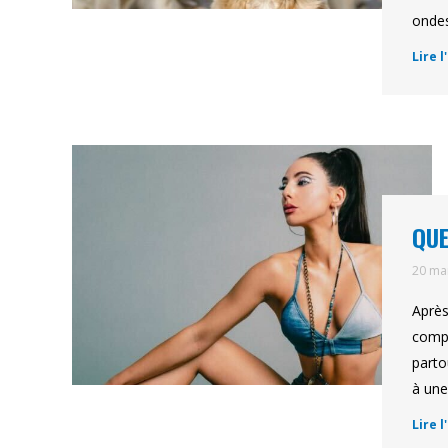
ondes
Lire l
QUE
20 ma
Après
compo
parto
à une
Lire l