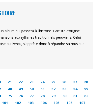
STOIRE
 album qui passera à l’histoire. L’artiste d’origine
hansons aux rythmes traditionnels péruviens. Celui
nçaise au Pérou, s’apprête donc à répandre sa musique
0
21
22
23
24
25
26
27
28
7
48
49
50
51
52
53
54
55
4
75
76
77
78
79
80
81
82
101
102
103
104
105
106
107