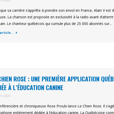
rs 2026
 que sa carrière s’apprête à prendre son envol en France, Alain V est
use. La chanson est proposée en exclusivité à la radio avant d’atterrir
ain. Le chanteur québécois qui cumule plus de 25 000 abonnés sur…
'article...
CHIEN ROSE : UNE PREMIÈRE APPLICATION QU
IÉE À L’ÉDUCATION CANINE
rs 2026
nférencière et chroniqueuse Rose Proulx lance Le Chien Rose. Il s’agi
ophone entièrement dédiée à l’éducation canine. La Québécoise conn