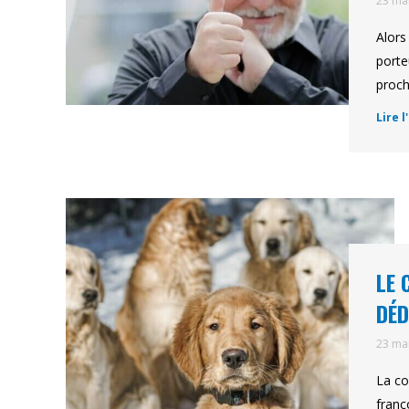
23 ma
Alors
porte
proch
Lire l
LE 
DÉD
23 ma
La co
franc