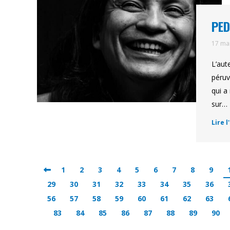
PED
17 ma
L’aut
péruv
qui a
sur…
Lire l
1
2
3
4
5
6
7
8
9
29
30
31
32
33
34
35
36
56
57
58
59
60
61
62
63
83
84
85
86
87
88
89
90