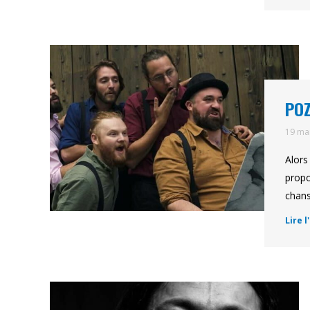
POZ
19 ma
Alors
propo
chans
Lire l