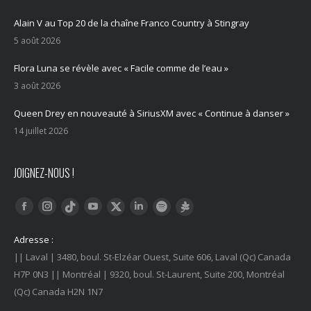
Alain V au Top 20 de la chaîne Franco Country à Stingray
5 août 2026
Flora Luna se révèle avec « Facile comme de l’eau »
3 août 2026
Queen Drey en nouveauté à SiriusXM avec « Continue à danser »
14 juillet 2026
JOIGNEZ-NOUS !
Trouvez nous sur :
Facebook
Instagram
YouTube
LinkedIn
Tiktok
Twitter
Spotify
Linktree
Adresse :
|| Laval | 3480, boul. St-Elzéar Ouest, Suite 606, Laval (Qc) Canada
H7P 0N3 || Montréal | 9320, boul. St-Laurent, Suite 200, Montréal
(Qc) Canada H2N 1N7