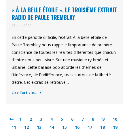
« À LA BELLE ÉTOILE », LE TROISIÈME EXTRAIT
RADIO DE PAULE TREMBLAY
25 mai 2020
En cette période difficile, l’extrait À la belle étoile de
Paule Tremblay nous rappelle l’importance de prendre
conscience de toutes les réalités différentes que chacun
d’entre nous peut vivre. Sur une musique rythmée et
urbaine, cette ballade pop aborde les thèmes de
l’itinérance, de l’indifférence, mais surtout de la liberté
d’être. Cet extrait se retrouve…
Lire l'article...
1
2
3
4
5
6
7
8
9
10
11
12
13
14
15
16
17
18
19