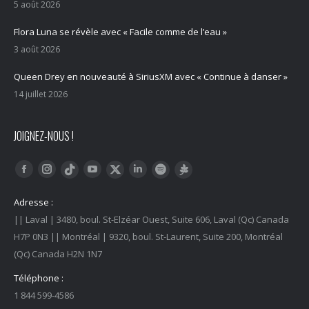
5 août 2026
Flora Luna se révèle avec « Facile comme de l’eau »
3 août 2026
Queen Drey en nouveauté à SiriusXM avec « Continue à danser »
14 juillet 2026
JOIGNEZ-NOUS !
Trouvez nous sur :
Facebook
Instagram
YouTube
LinkedIn
Tiktok
Twitter
Spotify
Linktree
Adresse :
|| Laval | 3480, boul. St-Elzéar Ouest, Suite 606, Laval (Qc) Canada
H7P 0N3 || Montréal | 9320, boul. St-Laurent, Suite 200, Montréal
(Qc) Canada H2N 1N7
Téléphone :
1 844 599-4586