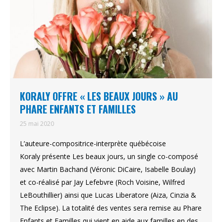
KORALY OFFRE « LES BEAUX JOURS » AU
PHARE ENFANTS ET FAMILLES
25 mai 2020
L’auteure-compositrice-interprète québécoise
Koraly présente Les beaux jours, un single co-composé
avec Martin Bachand (Véronic DiCaire, Isabelle Boulay)
et co-réalisé par Jay Lefebvre (Roch Voisine, Wilfred
LeBouthillier) ainsi que Lucas Liberatore (Aiza, Cinzia &
The Eclipse). La totalité des ventes sera remise au Phare
Enfants et Familles qui vient en aide aux familles en des