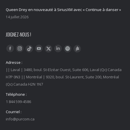
Queen Drey en nouveauté à SiriusXM avec « Continue à danser »
14 juillet 2026
JOIGNEZ-NOUS !
Trouvez nous sur :
Facebook
Instagram
YouTube
LinkedIn
Tiktok
Twitter
Spotify
Linktree
Adresse :
|| Laval | 3480, boul. St-Elzéar Ouest, Suite 606, Laval (Qc) Canada
H7P 0N3 || Montréal | 9320, boul. St-Laurent, Suite 200, Montréal
(Qc) Canada H2N 1N7
Téléphone :
1 844 599-4586
Courriel :
info@purcom.ca