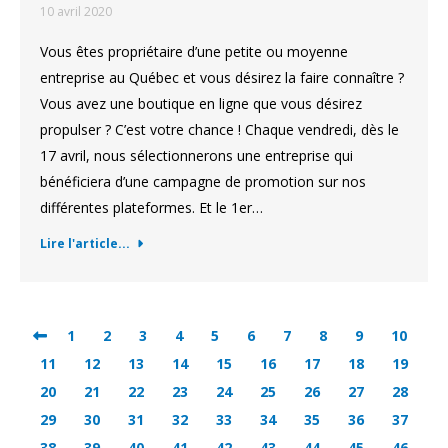
10 avril 2020
Vous êtes propriétaire d’une petite ou moyenne
entreprise au Québec et vous désirez la faire connaître ?
Vous avez une boutique en ligne que vous désirez
propulser ? C’est votre chance ! Chaque vendredi, dès le
17 avril, nous sélectionnerons une entreprise qui
bénéficiera d’une campagne de promotion sur nos
différentes plateformes. Et le 1er…
Lire l'article...
1
2
3
4
5
6
7
8
9
10
11
12
13
14
15
16
17
18
19
20
21
22
23
24
25
26
27
28
29
30
31
32
33
34
35
36
37
38
39
40
41
42
43
44
45
46