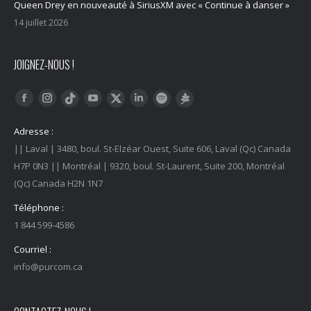
Queen Drey en nouveauté à SiriusXM avec « Continue à danser »
14 juillet 2026
JOIGNEZ-NOUS !
Trouvez nous sur :
Facebook
Instagram
YouTube
LinkedIn
Tiktok
Twitter
Spotify
Linktree
Adresse :
|| Laval | 3480, boul. St-Elzéar Ouest, Suite 606, Laval (Qc) Canada
H7P 0N3 || Montréal | 9320, boul. St-Laurent, Suite 200, Montréal
(Qc) Canada H2N 1N7
Téléphone :
1 844 599-4586
Courriel :
info@purcom.ca