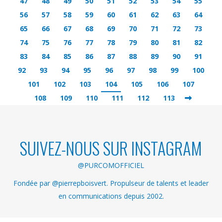
47
48
49
50
51
52
53
54
55
56
57
58
59
60
61
62
63
64
65
66
67
68
69
70
71
72
73
74
75
76
77
78
79
80
81
82
83
84
85
86
87
88
89
90
91
92
93
94
95
96
97
98
99
100
101
102
103
104
105
106
107
108
109
110
111
112
113
SUIVEZ-NOUS SUR INSTAGRAM
@PURCOMOFFICIEL
Fondée par @pierrepboisvert. Propulseur de talents et leader
en communications depuis 2002.