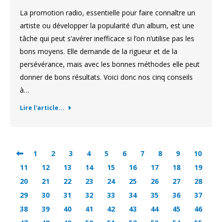
La promotion radio, essentielle pour faire connaître un
artiste ou développer la popularité d’un album, est une
tâche qui peut s’avérer inefficace si l’on n’utilise pas les
bons moyens. Elle demande de la rigueur et de la
persévérance, mais avec les bonnes méthodes elle peut
donner de bons résultats. Voici donc nos cinq conseils
à…
Lire l'article...
1
2
3
4
5
6
7
8
9
10
11
12
13
14
15
16
17
18
19
20
21
22
23
24
25
26
27
28
29
30
31
32
33
34
35
36
37
38
39
40
41
42
43
44
45
46