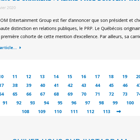
vier 2020
M Entertainment Group est fier d’annoncer que son président et chef 
haute distinction en relations publiques, le PRP. Le Québécois originair
 première cohorte de cette mention d’excellence. Par ailleurs, sa car
'article...
10
11
12
13
14
15
16
17
18
19
2
37
38
39
40
41
42
43
44
45
46
4
64
65
66
67
68
69
70
71
72
73
7
91
92
93
94
95
96
97
98
99
100
108
109
110
111
112
113