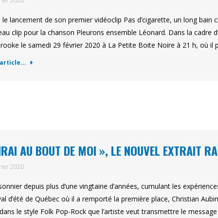
rier 2020
 le lancement de son premier vidéoclip Pas d’cigarette, un long bain
au clip pour la chanson Pleurons ensemble Léonard. Dans la cadre d’
rooke le samedi 29 février 2020 à La Petite Boite Noire à 21 h, où il
'article...
’IRAI AU BOUT DE MOI », LE NOUVEL EXTRAIT R
rier 2020
onnier depuis plus d’une vingtaine d’années, cumulant les expérienc
val d’été de Québec où il a remporté la première place, Christian Aubin 
 dans le style Folk Pop-Rock que l’artiste veut transmettre le messag