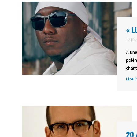
« L
12 fév
À une
polém
chant
Lire l
20 