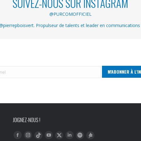
SUIVEZ-NOUS SUR INSTAGRAM
@PURCOMOFFICIEL
pierrepboisvert. Propulseur de talents et leader en communications
JOIGNEZ-NOUS !
Trouvez nous sur :
Facebook
Instagram
YouTube
LinkedIn
Tiktok
Twitter
Spotify
Linktree