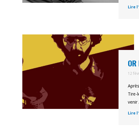
Lire l
OR 
12 fév
Après
Tire-
venir
Lire l