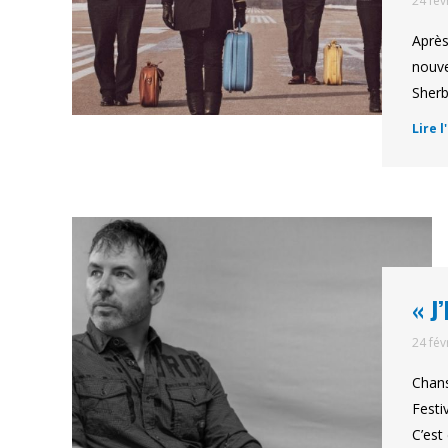
24 fév
Après
nouve
Sherb
Lire l
« J
24 fév
Chans
Festi
C’est