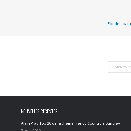
Fondée par @
NOUVELLES RÉCENTES
Alain V au Top 20 de la chaîne Franco Country à Stingray
5 août 2026