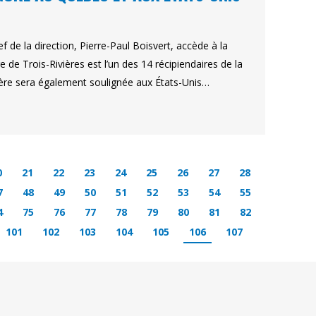
de la direction, Pierre-Paul Boisvert, accède à la
e de Trois-Rivières est l’un des 14 récipiendaires de la
rière sera également soulignée aux États-Unis…
0
21
22
23
24
25
26
27
28
7
48
49
50
51
52
53
54
55
4
75
76
77
78
79
80
81
82
101
102
103
104
105
106
107