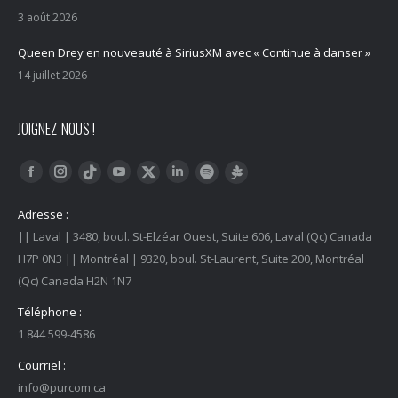
3 août 2026
Queen Drey en nouveauté à SiriusXM avec « Continue à danser »
14 juillet 2026
JOIGNEZ-NOUS !
Trouvez nous sur :
Facebook
Instagram
YouTube
LinkedIn
Tiktok
Twitter
Spotify
Linktree
Adresse :
|| Laval | 3480, boul. St-Elzéar Ouest, Suite 606, Laval (Qc) Canada
H7P 0N3 || Montréal | 9320, boul. St-Laurent, Suite 200, Montréal
(Qc) Canada H2N 1N7
Téléphone :
1 844 599-4586
Courriel :
info@purcom.ca