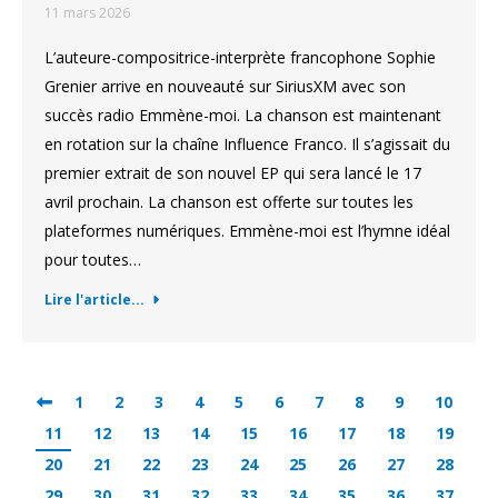
11 mars 2026
L’auteure-compositrice-interprète francophone Sophie
Grenier arrive en nouveauté sur SiriusXM avec son
succès radio Emmène-moi. La chanson est maintenant
en rotation sur la chaîne Influence Franco. Il s’agissait du
premier extrait de son nouvel EP qui sera lancé le 17
avril prochain. La chanson est offerte sur toutes les
plateformes numériques. Emmène-moi est l’hymne idéal
pour toutes…
Lire l'article...
1
2
3
4
5
6
7
8
9
10
11
12
13
14
15
16
17
18
19
20
21
22
23
24
25
26
27
28
29
30
31
32
33
34
35
36
37