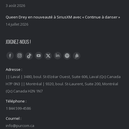
3 août 2026
Queen Drey en nouveauté à SiriusXM avec « Continue à danser »
14 juillet 2026
JOIGNEZ-NOUS !
Trouvez nous sur :
Facebook
Instagram
YouTube
LinkedIn
Tiktok
Twitter
Spotify
Linktree
Adresse :
|| Laval | 3480, boul. St-Elzéar Ouest, Suite 606, Laval (Qc) Canada
H7P 0N3 || Montréal | 9320, boul. St-Laurent, Suite 200, Montréal
(Qc) Canada H2N 1N7
Téléphone :
1 844 599-4586
Courriel :
info@purcom.ca