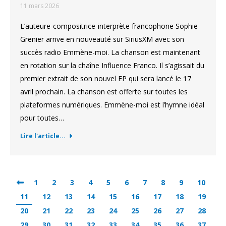
11 mars 2026
L’auteure-compositrice-interprète francophone Sophie
Grenier arrive en nouveauté sur SiriusXM avec son
succès radio Emmène-moi. La chanson est maintenant
en rotation sur la chaîne Influence Franco. Il s’agissait du
premier extrait de son nouvel EP qui sera lancé le 17
avril prochain. La chanson est offerte sur toutes les
plateformes numériques. Emmène-moi est l’hymne idéal
pour toutes…
Lire l'article...
1
2
3
4
5
6
7
8
9
10
11
12
13
14
15
16
17
18
19
20
21
22
23
24
25
26
27
28
29
30
31
32
33
34
35
36
37