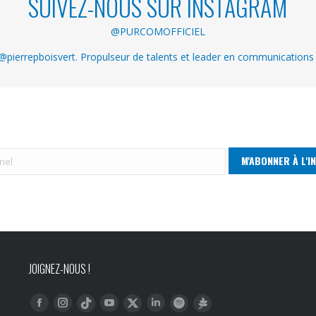
SUIVEZ-NOUS SUR INSTAGRAM
@PURCOMOFFICIEL
pierrepboisvert. Propulseur de talents et leader en communications
JOIGNEZ-NOUS !
Trouvez nous sur :
Facebook
Instagram
YouTube
LinkedIn
Tiktok
Twitter
Spotify
Linktree