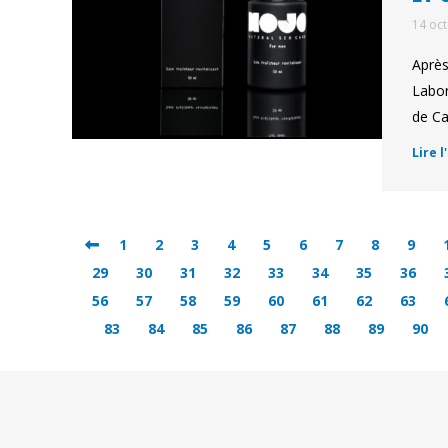
14 oc
Après
Labor
de Ca
Lire l
1
2
3
4
5
6
7
8
9
29
30
31
32
33
34
35
36
56
57
58
59
60
61
62
63
83
84
85
86
87
88
89
90