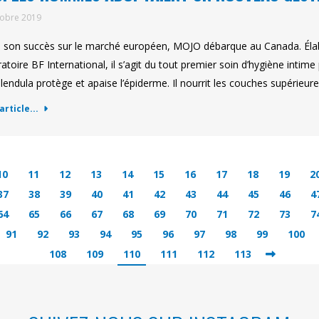
tobre 2019
 son succès sur le marché européen, MOJO débarque au Canada. Élab
atoire BF International, il s’agit du tout premier soin d’hygiène int
lendula protège et apaise l’épiderme. Il nourrit les couches supérieu
'article...
10
11
12
13
14
15
16
17
18
19
2
37
38
39
40
41
42
43
44
45
46
4
64
65
66
67
68
69
70
71
72
73
7
91
92
93
94
95
96
97
98
99
100
108
109
110
111
112
113