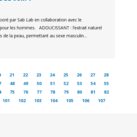
oré par Sab Lab en collaboration avec le
ime pour les hommes. ADOUCISSANT : l’extrait naturel
res de la peau, permettant au sexe masculin…
0
21
22
23
24
25
26
27
28
7
48
49
50
51
52
53
54
55
4
75
76
77
78
79
80
81
82
101
102
103
104
105
106
107