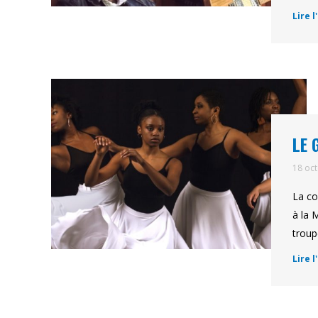
Lire l
LE 
18 oc
La co
à la 
troup
Lire l