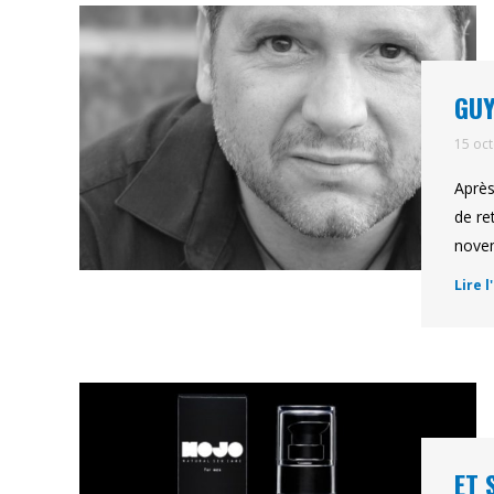
GUY
15 oc
Après
de re
novem
Lire l
ET 