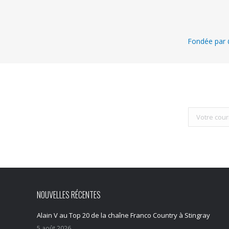
Fondée par @
NOUVELLES RÉCENTES
Alain V au Top 20 de la chaîne Franco Country à Stingray
5 août 2026