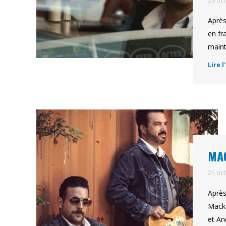
28 oc
Après
en fr
maint
Lire l
MAC
21 oc
Après
Mack 
et An