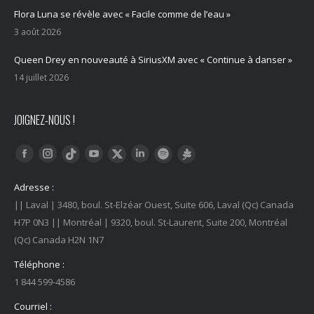
Flora Luna se révèle avec « Facile comme de l’eau »
3 août 2026
Queen Drey en nouveauté à SiriusXM avec « Continue à danser »
14 juillet 2026
JOIGNEZ-NOUS !
Trouvez nous sur :
Facebook
Instagram
YouTube
LinkedIn
Tiktok
Twitter
Spotify
Linktree
Adresse :
|| Laval | 3480, boul. St-Elzéar Ouest, Suite 606, Laval (Qc) Canada
H7P 0N3 || Montréal | 9320, boul. St-Laurent, Suite 200, Montréal
(Qc) Canada H2N 1N7
Téléphone :
1 844 599-4586
Courriel :