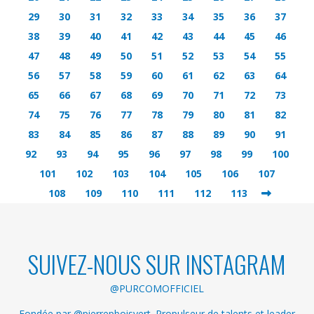
29
30
31
32
33
34
35
36
37
38
39
40
41
42
43
44
45
46
47
48
49
50
51
52
53
54
55
56
57
58
59
60
61
62
63
64
65
66
67
68
69
70
71
72
73
74
75
76
77
78
79
80
81
82
83
84
85
86
87
88
89
90
91
92
93
94
95
96
97
98
99
100
101
102
103
104
105
106
107
108
109
110
111
112
113
SUIVEZ-NOUS SUR INSTAGRAM
@PURCOMOFFICIEL
Fondée par @pierrepboisvert. Propulseur de talents et leader