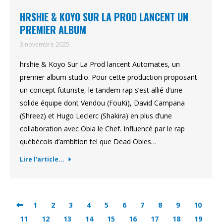
HRSHIE & KOYO SUR LA PROD LANCENT UN
PREMIER ALBUM
3 novembre 2025
hrshie & Koyo Sur La Prod lancent Automates, un
premier album studio. Pour cette production proposant
un concept futuriste, le tandem rap s’est allié d’une
solide équipe dont Vendou (FouKi), David Campana
(Shreez) et Hugo Leclerc (Shakira) en plus d’une
collaboration avec Obia le Chef. Influencé par le rap
québécois d’ambition tel que Dead Obies…
Lire l'article...
1
2
3
4
5
6
7
8
9
10
11
12
13
14
15
16
17
18
19