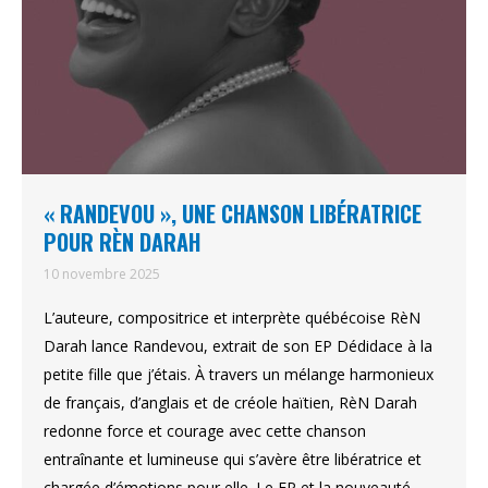
« RANDEVOU », UNE CHANSON LIBÉRATRICE
POUR RÈN DARAH
10 novembre 2025
L’auteure, compositrice et interprète québécoise RèN
Darah lance Randevou, extrait de son EP Dédidace à la
petite fille que j’étais. À travers un mélange harmonieux
de français, d’anglais et de créole haïtien, RèN Darah
redonne force et courage avec cette chanson
entraînante et lumineuse qui s’avère être libératrice et
chargée d’émotions pour elle. Le EP et la nouveauté