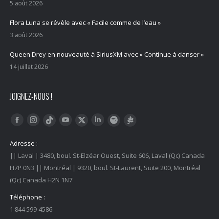
5 août 2026
Flora Luna se révèle avec « Facile comme de l’eau »
3 août 2026
Queen Drey en nouveauté à SiriusXM avec « Continue à danser »
14 juillet 2026
JOIGNEZ-NOUS !
Trouvez nous sur :
Facebook
Instagram
YouTube
LinkedIn
Tiktok
Twitter
Spotify
Linktree
Adresse :
|| Laval | 3480, boul. St-Elzéar Ouest, Suite 606, Laval (Qc) Canada
H7P 0N3 || Montréal | 9320, boul. St-Laurent, Suite 200, Montréal
(Qc) Canada H2N 1N7
Téléphone :
1 844 599-4586