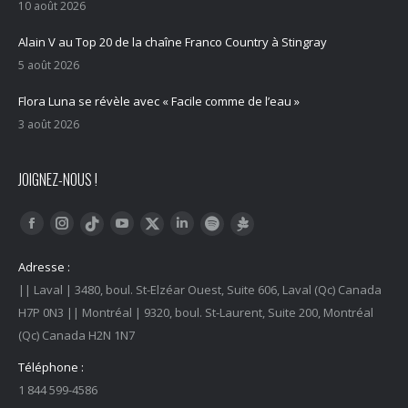
10 août 2026
Alain V au Top 20 de la chaîne Franco Country à Stingray
5 août 2026
Flora Luna se révèle avec « Facile comme de l’eau »
3 août 2026
JOIGNEZ-NOUS !
Trouvez nous sur :
Facebook
Instagram
YouTube
LinkedIn
Tiktok
Twitter
Spotify
Linktree
Adresse :
|| Laval | 3480, boul. St-Elzéar Ouest, Suite 606, Laval (Qc) Canada
H7P 0N3 || Montréal | 9320, boul. St-Laurent, Suite 200, Montréal
(Qc) Canada H2N 1N7
Téléphone :
1 844 599-4586