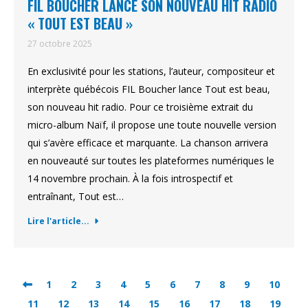
FIL BOUCHER LANCE SON NOUVEAU HIT RADIO
« TOUT EST BEAU »
27 octobre 2025
En exclusivité pour les stations, l’auteur, compositeur et
interprète québécois FIL Boucher lance Tout est beau,
son nouveau hit radio. Pour ce troisième extrait du
micro-album Naïf, il propose une toute nouvelle version
qui s’avère efficace et marquante. La chanson arrivera
en nouveauté sur toutes les plateformes numériques le
14 novembre prochain. À la fois introspectif et
entraînant, Tout est…
Lire l'article...
1
2
3
4
5
6
7
8
9
10
11
12
13
14
15
16
17
18
19