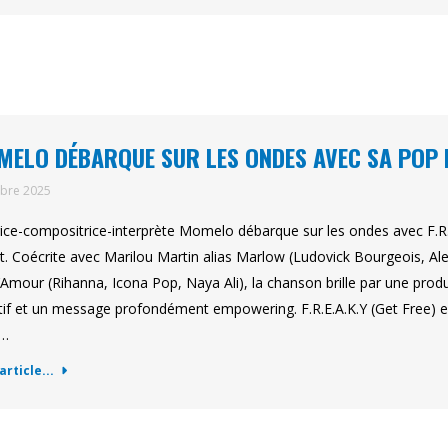
ELO DÉBARQUE SUR LES ONDES AVEC SA POP 
obre 2025
rice-compositrice-interprète Momelo débarque sur les ondes avec F.R.E
it. Coécrite avec Marilou Martin alias Marlow (Ludovick Bourgeois, A
’Amour (Rihanna, Icona Pop, Naya Ali), la chanson brille par une prod
tif et un message profondément empowering. F.R.E.A.K.Y (Get Free) e
o…
'article...