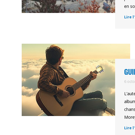
en so
Lire l
GUI
6 oct
L’aut
album
chans
Morey
Lire l