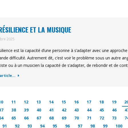
RÉSILIENCE ET LA MUSIQUE
obre 2025
silience est la capacité d’une personne à s’adapter avec une approche 
ande difficulté. Autrement dit, c’est voir le problème sous un autre an
tiste ou à un musicien la capacité de s’adapter, de rebondir et de con
'article...
10
11
12
13
14
15
16
17
18
19
2
37
38
39
40
41
42
43
44
45
46
4
64
65
66
67
68
69
70
71
72
73
7
91
92
93
94
95
96
97
98
99
100