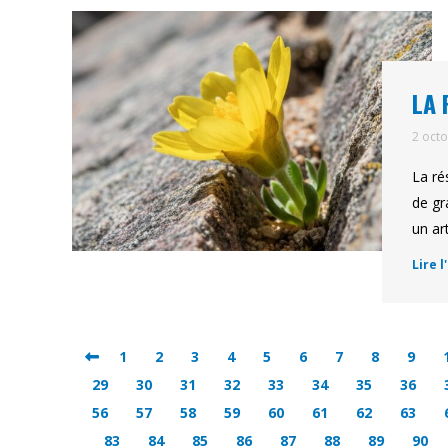
LA 
2 oct
La ré
de gr
un ar
Lire l
1
2
3
4
5
6
7
8
9
29
30
31
32
33
34
35
36
56
57
58
59
60
61
62
63
83
84
85
86
87
88
89
90