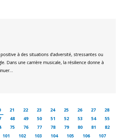
positive à des situations d’adversité, stressantes ou
gle. Dans une carrière musicale, la résilience donne à
tinuer…
0
21
22
23
24
25
26
27
28
7
48
49
50
51
52
53
54
55
4
75
76
77
78
79
80
81
82
101
102
103
104
105
106
107