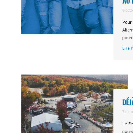
AU 
8 oct
Pour 
Alter
pourr
Lire l
DÉJ
7 oct
Le Fe
pours