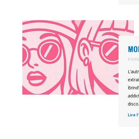
MOM
6 oct
L’aut
extra
Brind
addic
disc
Lire l