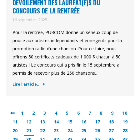
DÉVOILEMENT DES LAURÉAT(E)S DU
CONCOURS DE LA RENTRÉE
16 septembre 2025
Pour la rentrée, PURCOM donne un sérieux coup de
pouce aux artistes indépendants et émergents pour la
promotion radio d’une chanson. Pour ce faire, nous
offrons 50 certificats cadeaux de 1 000 $ chacun à 50
artistes ! Le concours qui a pris fin le 15 septembre a
permis de recevoir plus de 250 chansons…
Lire l'article...
1
2
3
4
5
6
7
8
9
10
11
12
13
14
15
16
17
18
19
20
21
22
23
24
25
26
27
28
29
30
31
32
33
34
35
36
37