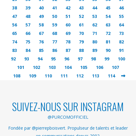
38
39
40
41
42
43
44
45
46
47
48
49
50
51
52
53
54
55
56
57
58
59
60
61
62
63
64
65
66
67
68
69
70
71
72
73
74
75
76
77
78
79
80
81
82
83
84
85
86
87
88
89
90
91
92
93
94
95
96
97
98
99
100
101
102
103
104
105
106
107
108
109
110
111
112
113
114
SUIVEZ-NOUS SUR INSTAGRAM
@PURCOMOFFICIEL
Fondée par @pierrepboisvert. Propulseur de talents et leader
en communications depuis 2002.