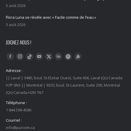
5 août 2026
Flora Luna se révèle avec « Facile comme de l’eau »
3 août 2026
JOIGNEZ-NOUS !
Trouvez nous sur :
Facebook
Instagram
YouTube
LinkedIn
Tiktok
Twitter
Spotify
Linktree
Adresse :
|| Laval | 3480, boul. St-Elzéar Ouest, Suite 606, Laval (Qc) Canada
H7P 0N3 || Montréal | 9320, boul. St-Laurent, Suite 200, Montréal
(Qc) Canada H2N 1N7
Téléphone :
1 844 599-4586
Courriel :
info@purcom.ca