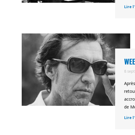
Lire l
WEE
8 sep
Après
retou
accro
de Mo
Lire l