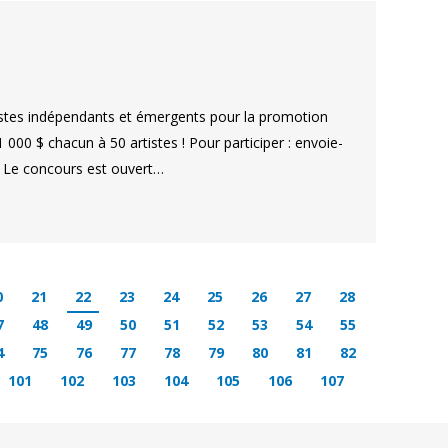
istes indépendants et émergents pour la promotion
 000 $ chacun à 50 artistes ! Pour participer : envoie-
Le concours est ouvert…
0
21
22
23
24
25
26
27
28
7
48
49
50
51
52
53
54
55
4
75
76
77
78
79
80
81
82
101
102
103
104
105
106
107