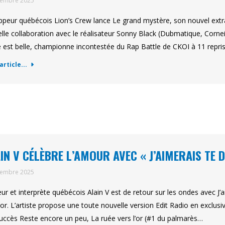
tembre 2025
ppeur québécois Lion’s Crew lance Le grand mystère, son nouvel extrait
lle collaboration avec le réalisateur Sonny Black (Dubmatique, Corneil
e est belle, championne incontestée du Rap Battle de CKOI à 11 repris
'article...
IN V CÉLÈBRE L’AMOUR AVEC « J’AIMERAIS TE D
tembre 2025
eur et interprète québécois Alain V est de retour sur les ondes avec J’
l’or. L’artiste propose une toute nouvelle version Edit Radio en exclus
uccès Reste encore un peu, La ruée vers l’or (#1 du palmarès…