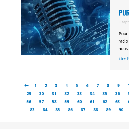
PUR
3 sep
Pour 
radio
nous 
Lire l
1
2
3
4
5
6
7
8
9
29
30
31
32
33
34
35
36
56
57
58
59
60
61
62
63
83
84
85
86
87
88
89
90