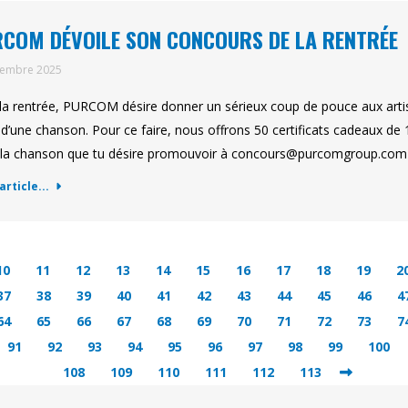
COM DÉVOILE SON CONCOURS DE LA RENTRÉE
tembre 2025
la rentrée, PURCOM désire donner un sérieux coup de pouce aux art
 d’une chanson. Pour ce faire, nous offrons 50 certificats cadeaux de 1
la chanson que tu désire promouvoir à
concours@purcomgroup.com
'article...
10
11
12
13
14
15
16
17
18
19
2
37
38
39
40
41
42
43
44
45
46
4
64
65
66
67
68
69
70
71
72
73
7
91
92
93
94
95
96
97
98
99
100
108
109
110
111
112
113