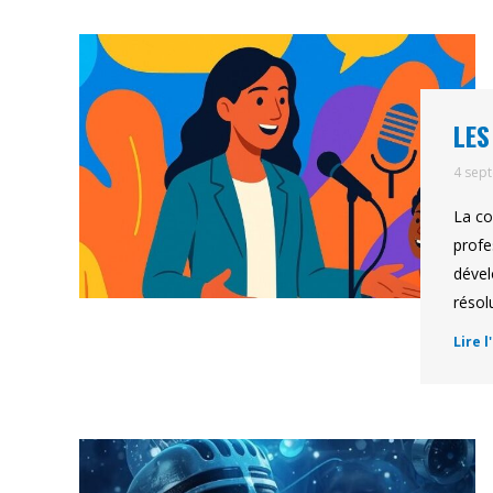
LES
4 sep
La co
profe
dével
résol
Lire l