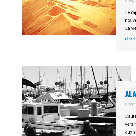
8 sep
Le ra
nouve
La vi
Lire l
ALA
8 sep
L’aut
vers 
aux s