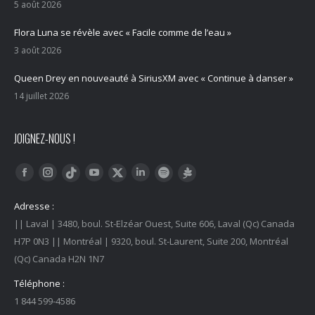
5 août 2026
Flora Luna se révèle avec « Facile comme de l’eau »
3 août 2026
Queen Drey en nouveauté à SiriusXM avec « Continue à danser »
14 juillet 2026
JOIGNEZ-NOUS !
Trouvez nous sur :
Facebook
Instagram
YouTube
LinkedIn
Tiktok
Twitter
Spotify
Linktree
Adresse :
|| Laval | 3480, boul. St-Elzéar Ouest, Suite 606, Laval (Qc) Canada
H7P 0N3 || Montréal | 9320, boul. St-Laurent, Suite 200, Montréal
(Qc) Canada H2N 1N7
Téléphone :
1 844 599-4586