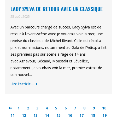
LADY SYLVA DE RETOUR AVEC UN CLASSIQUE
25 août 2025
Avec un parcours chargé de succès, Lady Sylva est de
retour à l’avant-scène avec Je voudrais voir la mer, une
reprise du classique de Michel Rivard. Celle qui récolta
prix et nominations, notamment au Gala de l’Adisq, a fait
ses premiers pas sur scène à l’âge de 14 ans
avec Aznavour, Bécaud, Moustaki et Léveillée,
notamment. Je voudrais voir la mer, premier extrait de
son nouvel…
Lire l'article...
1
2
3
4
5
6
7
8
9
10
11
12
13
14
15
16
17
18
19