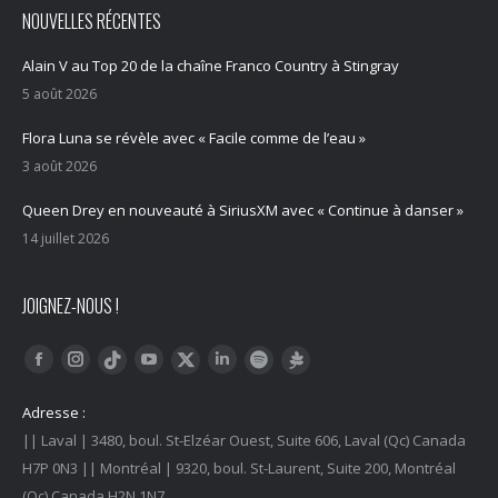
NOUVELLES RÉCENTES
Alain V au Top 20 de la chaîne Franco Country à Stingray
5 août 2026
Flora Luna se révèle avec « Facile comme de l’eau »
3 août 2026
Queen Drey en nouveauté à SiriusXM avec « Continue à danser »
14 juillet 2026
JOIGNEZ-NOUS !
Trouvez nous sur :
Facebook
Instagram
YouTube
LinkedIn
Tiktok
Twitter
Spotify
Linktree
Adresse :
|| Laval | 3480, boul. St-Elzéar Ouest, Suite 606, Laval (Qc) Canada
H7P 0N3 || Montréal | 9320, boul. St-Laurent, Suite 200, Montréal
(Qc) Canada H2N 1N7