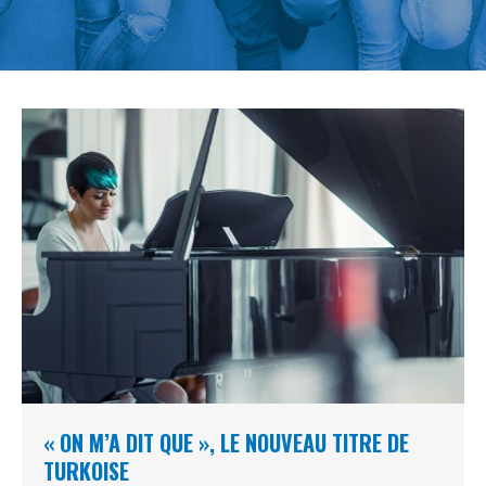
« ON M’A DIT QUE », LE NOUVEAU TITRE DE
TURKOISE