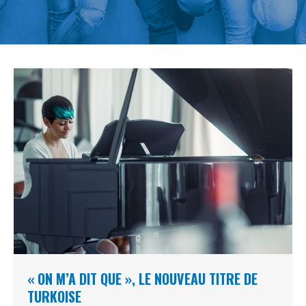
« ON M’A DIT QUE », LE NOUVEAU TITRE DE
TURKOISE