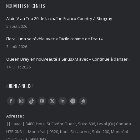
NOUVELLES RÉCENTES
Alain V au Top 20 de la chaîne Franco Country à Stingray
5 août 2026
Flora Luna se révèle avec « Facile comme de l’eau »
3 août 2026
Queen Drey en nouveauté à SiriusXM avec « Continue à danser »
14 juillet 2026
JOIGNEZ-NOUS !
Trouvez nous sur :
Facebook
Instagram
YouTube
LinkedIn
Tiktok
Twitter
Spotify
Linktree
Adresse :
|| Laval | 3480, boul. St-Elzéar Ouest, Suite 606, Laval (Qc) Canada
H7P 0N3 || Montréal | 9320, boul. St-Laurent, Suite 200, Montréal
(Qc) Canada H2N 1N7