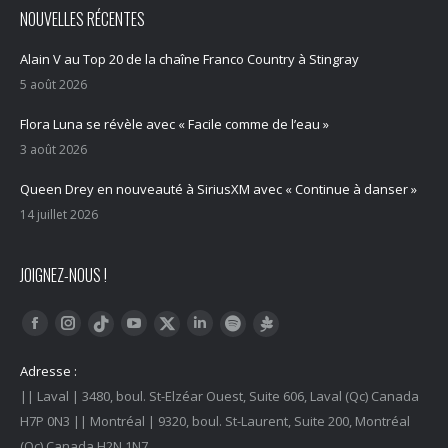
NOUVELLES RÉCENTES
Alain V au Top 20 de la chaîne Franco Country à Stingray
5 août 2026
Flora Luna se révèle avec « Facile comme de l’eau »
3 août 2026
Queen Drey en nouveauté à SiriusXM avec « Continue à danser »
14 juillet 2026
JOIGNEZ-NOUS !
Trouvez nous sur :
Facebook
Instagram
YouTube
LinkedIn
Tiktok
Twitter
Spotify
Linktree
Adresse :
|| Laval | 3480, boul. St-Elzéar Ouest, Suite 606, Laval (Qc) Canada
H7P 0N3 || Montréal | 9320, boul. St-Laurent, Suite 200, Montréal
(Qc) Canada H2N 1N7