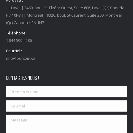
Adresse :
|| Laval | 3480, boul. St-Elzéar Ouest, Suite 606, Laval (Qc) Canada
H7P 0N3 || Montréal | 9320, boul. St-Laurent, Suite 200, Montréal
(Qc) Canada H2N 1N7
Téléphone :
1 844 599-4586
Courriel :
info@purcom.ca
CONTACTEZ-NOUS !