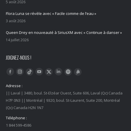
5 août 2026
Flora Luna se révèle avec « Facile comme de l’eau »
3 août 2026
Queen Drey en nouveauté à SiriusXM avec « Continue à danser »
14 juillet 2026
JOIGNEZ-NOUS !
Trouvez nous sur :
Facebook
Instagram
YouTube
LinkedIn
Tiktok
Twitter
Spotify
Linktree
Adresse :
|| Laval | 3480, boul. St-Elzéar Ouest, Suite 606, Laval (Qc) Canada
H7P 0N3 || Montréal | 9320, boul. St-Laurent, Suite 200, Montréal
(Qc) Canada H2N 1N7
Téléphone :
1 844 599-4586