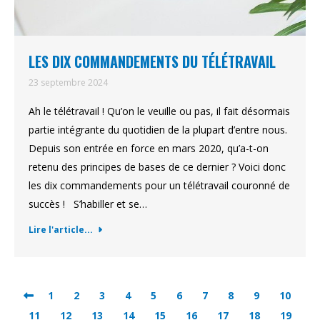
LES DIX COMMANDEMENTS DU TÉLÉTRAVAIL
23 septembre 2024
Ah le télétravail ! Qu’on le veuille ou pas, il fait désormais
partie intégrante du quotidien de la plupart d’entre nous.
Depuis son entrée en force en mars 2020, qu’a-t-on
retenu des principes de bases de ce dernier ? Voici donc
les dix commandements pour un télétravail couronné de
succès ! S’habiller et se…
Lire l'article...
1
2
3
4
5
6
7
8
9
10
11
12
13
14
15
16
17
18
19