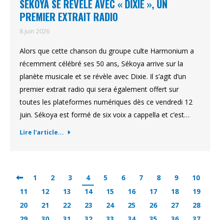
SÉKOYA SE RÉVÈLE AVEC « DIXIE », UN
PREMIER EXTRAIT RADIO
8 juin 2026
Alors que cette chanson du groupe culte Harmonium a
récemment célébré ses 50 ans, Sékoya arrive sur la
planète musicale et se révèle avec Dixie. Il s’agit d’un
premier extrait radio qui sera également offert sur
toutes les plateformes numériques dès ce vendredi 12
juin. Sékoya est formé de six voix a cappella et c’est…
Lire l'article...
1
2
3
4
5
6
7
8
9
10
11
12
13
14
15
16
17
18
19
20
21
22
23
24
25
26
27
28
29
30
31
32
33
34
35
36
37