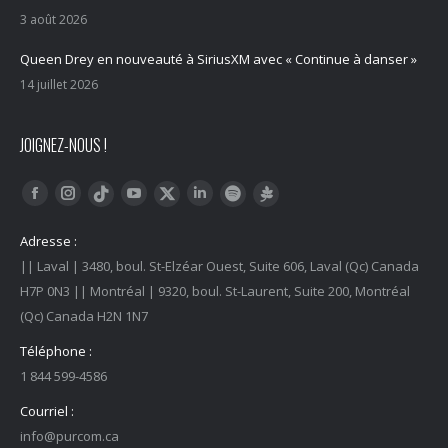
3 août 2026
Queen Drey en nouveauté à SiriusXM avec « Continue à danser »
14 juillet 2026
JOIGNEZ-NOUS !
Trouvez nous sur :
Facebook
Instagram
YouTube
LinkedIn
Tiktok
Twitter
Spotify
Linktree
Adresse :
|| Laval | 3480, boul. St-Elzéar Ouest, Suite 606, Laval (Qc) Canada
H7P 0N3 || Montréal | 9320, boul. St-Laurent, Suite 200, Montréal
(Qc) Canada H2N 1N7
Téléphone :
1 844 599-4586
Courriel :
info@purcom.ca