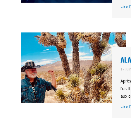
Lire l
ALA
17 jui
Après
l’or.
aux c
Lire l