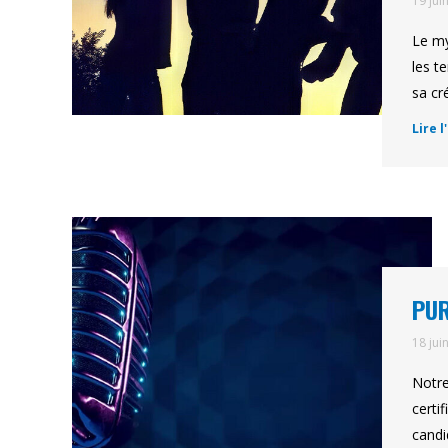
19 jui
Le my
les t
sa cr
Lire l
PUR
18 jui
Notre
certi
candi