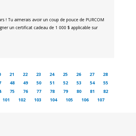
ours ! Tu aimerais avoir un coup de pouce de PURCOM
ner un certificat cadeau de 1 000 $ applicable sur
0
21
22
23
24
25
26
27
28
7
48
49
50
51
52
53
54
55
4
75
76
77
78
79
80
81
82
101
102
103
104
105
106
107