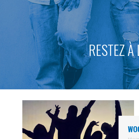
RESTEZ À 
WOO