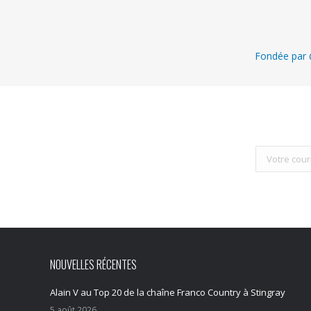
Fondée par @
NOUVELLES RÉCENTES
Alain V au Top 20 de la chaîne Franco Country à Stingray
5 août 2026