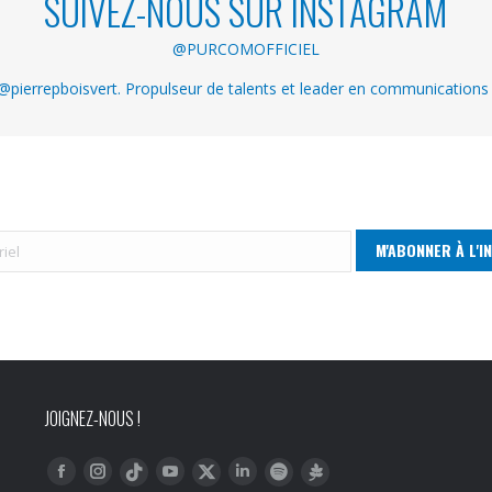
SUIVEZ-NOUS SUR INSTAGRAM
@PURCOMOFFICIEL
pierrepboisvert. Propulseur de talents et leader en communications
JOIGNEZ-NOUS !
Trouvez nous sur :
Facebook
Instagram
YouTube
LinkedIn
Tiktok
Twitter
Spotify
Linktree