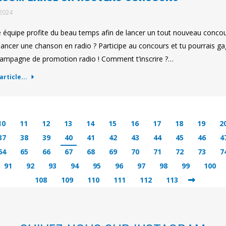
 2024
 équipe profite du beau temps afin de lancer un tout nouveau conc
lancer une chanson en radio ? Participe au concours et tu pourrais gag
ampagne de promotion radio ! Comment t’inscrire ?…
'article...
10
11
12
13
14
15
16
17
18
19
2
37
38
39
40
41
42
43
44
45
46
4
64
65
66
67
68
69
70
71
72
73
7
91
92
93
94
95
96
97
98
99
100
108
109
110
111
112
113