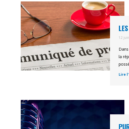
LES
12 jui
Dans 
la ré
possé
Lire l
PU