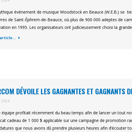
n 2024
thique événement de musique Woodstock en Beauce (W.E.B.) se tiend
erres de Saint-Éphrem-de-Beauce, où plus de 900 000 adeptes de cam
éation en 1995. Les organisateurs ont judicieusement choisi la grande 
'article...
COM DÉVOILE LES GAGNANTES ET GAGNANTS 
n 2024
 équipe profitait récemment du beau temps afin de lancer un tout n
ficat cadeau de 1 000 $ applicable sur une campagne de promotion rad
datures que nous avons dû prendre plusieurs heures afin d’écouter t