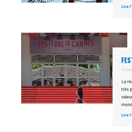
Lire l
FES
15 ma
La ré
très 
valeu
monde
Lire l