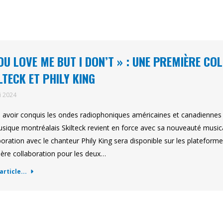
OU LOVE ME BUT I DON’T » : UNE PREMIÈRE C
LTECK ET PHILY KING
i 2024
 avoir conquis les ondes radiophoniques américaines et canadiennes a
sique montréalais Skilteck revient en force avec sa nouveauté musical
boration avec le chanteur Phily King sera disponible sur les plateforme
ère collaboration pour les deux…
'article...