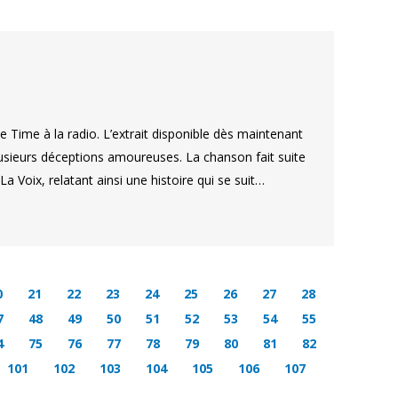
Time à la radio. L’extrait disponible dès maintenant
lusieurs déceptions amoureuses. La chanson fait suite
La Voix, relatant ainsi une histoire qui se suit…
0
21
22
23
24
25
26
27
28
7
48
49
50
51
52
53
54
55
4
75
76
77
78
79
80
81
82
101
102
103
104
105
106
107