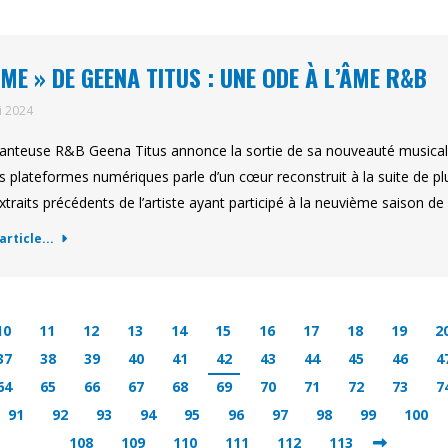
IME » DE GEENA TITUS : UNE ODE À L’ÂME R&B
i 2024
anteuse R&B Geena Titus annonce la sortie de sa nouveauté musicale 
es plateformes numériques parle d’un cœur reconstruit à la suite de p
xtraits précédents de l’artiste ayant participé à la neuvième saison de 
'article...
10
11
12
13
14
15
16
17
18
19
2
37
38
39
40
41
42
43
44
45
46
4
64
65
66
67
68
69
70
71
72
73
7
91
92
93
94
95
96
97
98
99
100
108
109
110
111
112
113