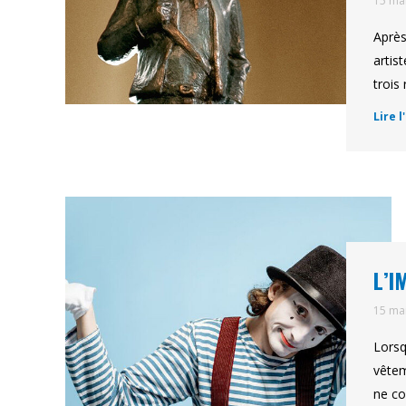
15 ma
Après
artis
trois
Lire l
L’I
15 ma
Lorsq
vêtem
ne co