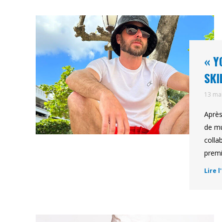
« Y
SKI
13 ma
Après
de mu
colla
premi
Lire l