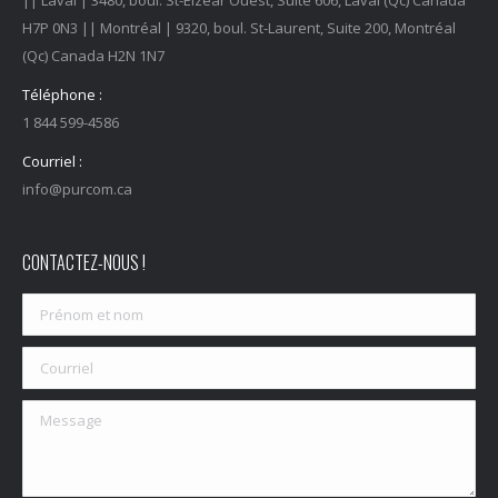
|| Laval | 3480, boul. St-Elzéar Ouest, Suite 606, Laval (Qc) Canada
H7P 0N3 || Montréal | 9320, boul. St-Laurent, Suite 200, Montréal
(Qc) Canada H2N 1N7
Téléphone :
1 844 599-4586
Courriel :
info@purcom.ca
CONTACTEZ-NOUS !