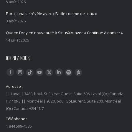
5 août 2026
Flora Luna se révèle avec « Facile comme de l’eau »
3 août 2026
Queen Drey en nouveauté à SiriusXM avec « Continue à danser »
14 juillet 2026
JOIGNEZ-NOUS !
Trouvez nous sur :
Facebook
Instagram
YouTube
LinkedIn
Tiktok
Twitter
Spotify
Linktree
Adresse :
|| Laval | 3480, boul. St-Elzéar Ouest, Suite 606, Laval (Qc) Canada
H7P 0N3 || Montréal | 9320, boul. St-Laurent, Suite 200, Montréal
(Qc) Canada H2N 1N7
Téléphone :
1 844 599-4586