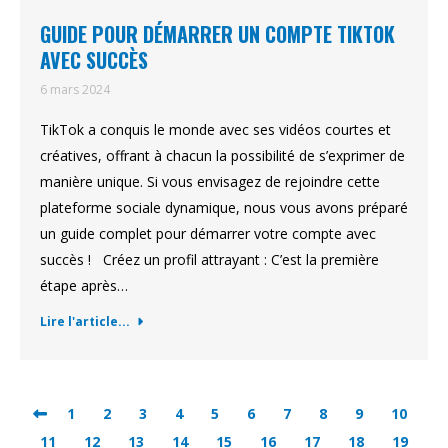
GUIDE POUR DÉMARRER UN COMPTE TIKTOK
AVEC SUCCÈS
6 mars 2024
TikTok a conquis le monde avec ses vidéos courtes et
créatives, offrant à chacun la possibilité de s’exprimer de
manière unique. Si vous envisagez de rejoindre cette
plateforme sociale dynamique, nous vous avons préparé
un guide complet pour démarrer votre compte avec
succès ! Créez un profil attrayant : C’est la première
étape après…
Lire l'article...
1
2
3
4
5
6
7
8
9
10
11
12
13
14
15
16
17
18
19