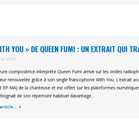
ITH YOU » DE QUEEN FUMI : UN EXTRAIT QUI TR
rier 2024
eure-compositrice-interprète Queen Fumi arrive sur les ondes radio
heur renouvelée grâce à son single francophone With You. L’extrait acc
t EP MAJ de la chanteuse et est offert sur les plateformes numériques 
’éloignait de son répertoire habituel davantage…
'article...