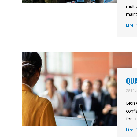
multi
maint
Lire l
QUA
28 fév
Bien 
confi
font 
Lire l