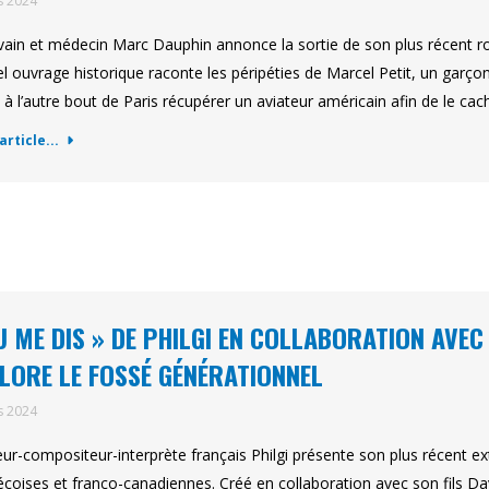
s 2024
ivain et médecin Marc Dauphin annonce la sortie de son plus récent 
l ouvrage historique raconte les péripéties de Marcel Petit, un garço
 à l’autre bout de Paris récupérer un aviateur américain afin de le ca
'article...
U ME DIS » DE PHILGI EN COLLABORATION AVEC 
LORE LE FOSSÉ GÉNÉRATIONNEL
s 2024
eur-compositeur-interprète français Philgi présente son plus récent e
coises et franco-canadiennes. Créé en collaboration avec son fils Da