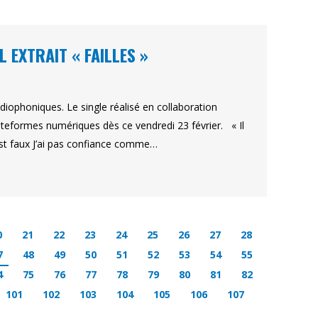
 EXTRAIT « FAILLES »
adiophoniques. Le single réalisé en collaboration
teformes numériques dès ce vendredi 23 février. « Il
est faux J’ai pas confiance comme…
0
21
22
23
24
25
26
27
28
7
48
49
50
51
52
53
54
55
4
75
76
77
78
79
80
81
82
101
102
103
104
105
106
107