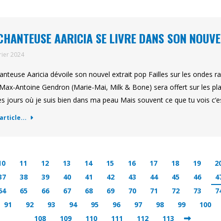
CHANTEUSE AARICIA SE LIVRE DANS SON NOUVEL
rier 2024
anteuse Aaricia dévoile son nouvel extrait pop Failles sur les ondes r
Max-Antoine Gendron (Marie-Mai, Milk & Bone) sera offert sur les pla
es jours où je suis bien dans ma peau Mais souvent ce que tu vois c’
'article...
10
11
12
13
14
15
16
17
18
19
2
37
38
39
40
41
42
43
44
45
46
4
64
65
66
67
68
69
70
71
72
73
7
91
92
93
94
95
96
97
98
99
100
108
109
110
111
112
113