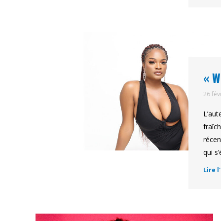
« W
26 fév
L’aut
fraîc
récen
qui s
Lire l