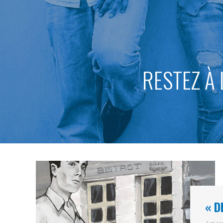
RESTEZ À 
« D