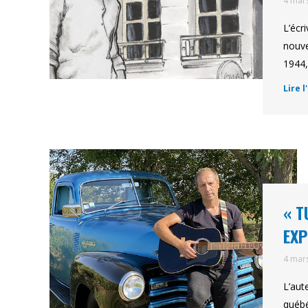
4 mar
L’écr
nouve
1944,
Lire l
« T
EXP
4 mar
L’aut
québé