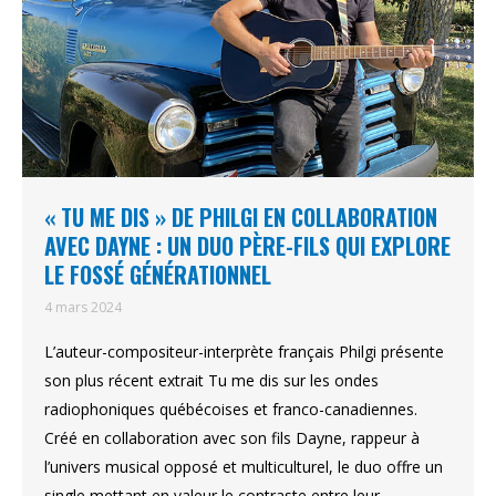
« TU ME DIS » DE PHILGI EN COLLABORATION
AVEC DAYNE : UN DUO PÈRE-FILS QUI EXPLORE
LE FOSSÉ GÉNÉRATIONNEL
4 mars 2024
L’auteur-compositeur-interprète français Philgi présente
son plus récent extrait Tu me dis sur les ondes
radiophoniques québécoises et franco-canadiennes.
Créé en collaboration avec son fils Dayne, rappeur à
l’univers musical opposé et multiculturel, le duo offre un
single mettant en valeur le contraste entre leur