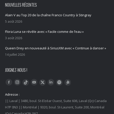
NOUVELLES RÉCENTES
Alain V au Top 20 de la chaîne Franco Country à Stingray
5 août 2026
Flora Luna se révèle avec « Facile comme de l’eau »
3 août 2026
Queen Drey en nouveauté à SiriusXM avec « Continue à danser »
14 juillet 2026
JOIGNEZ-NOUS !
Trouvez nous sur :
Facebook
Instagram
YouTube
LinkedIn
Tiktok
Twitter
Spotify
Linktree
Adresse :
|| Laval | 3480, boul. St-Elzéar Ouest, Suite 606, Laval (Qc) Canada
H7P 0N3 || Montréal | 9320, boul. St-Laurent, Suite 200, Montréal
(Qc) Canada H2N 1N7