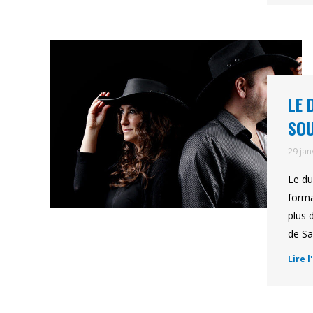
LE 
SOU
29 jan
Le du
forma
plus 
de Sa
Lire l