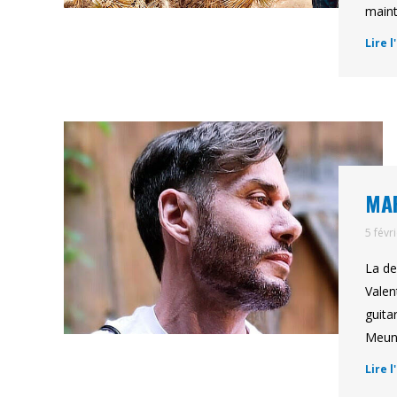
maint
Lire l
MAR
5 févr
La de
Valen
guita
Meuni
Lire l