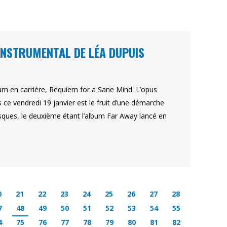
 INSTRUMENTAL DE LÉA DUPUIS
bum en carrière, Requiem for a Sane Mind. L’opus
 ce vendredi 19 janvier est le fruit d’une démarche
isques, le deuxième étant l’album Far Away lancé en
0
21
22
23
24
25
26
27
28
7
48
49
50
51
52
53
54
55
4
75
76
77
78
79
80
81
82