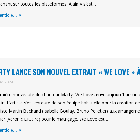
enant sur toutes les plateformes. Alain V s’est…
'article...
TY LANCE SON NOUVEL EXTRAIT « WE LOVE » À
ier 2024
rnière nouveauté du chanteur Marty, We Love arrive aujourd’hui sur l
tin. L’artiste s’est entouré de son équipe habituelle pour la création 
riste Martin Bachand (Isabelle Boulay, Bruno Pelletier) aux arrangemen
er (Véronic DiCaire) pour le matriçage. We Love est…
'article...