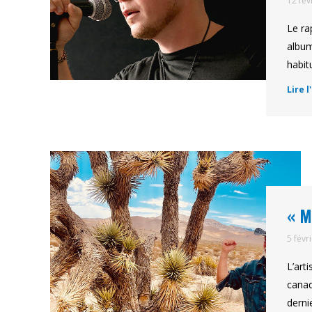
12 fév
Le ra
album
habit
Lire l
« M
5 févr
L’art
canad
derni