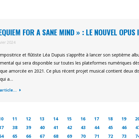
EQUIEM FOR A SANE MIND » : LE NOUVEL OPUS
vier 2024
mpositrice et flûtiste Léa Dupuis s’apprête à lancer son septième al
umental qui sera disponible sur toutes les plateformes numériques dès
tique amorcée en 2021. Ce plus récent projet musical contient deux d
qui a…
'article...
10
11
12
13
14
15
16
17
18
19
2
37
38
39
40
41
42
43
44
45
46
4
64
65
66
67
68
69
70
71
72
73
7