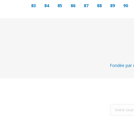
83
84
85
86
87
88
89
90
Fondée par @