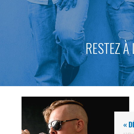
RESTEZ À 
« D