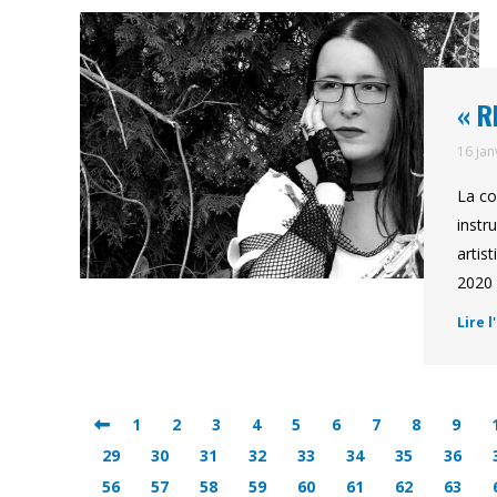
« R
16 jan
La co
instr
artis
2020 
Lire l
1
2
3
4
5
6
7
8
9
29
30
31
32
33
34
35
36
56
57
58
59
60
61
62
63