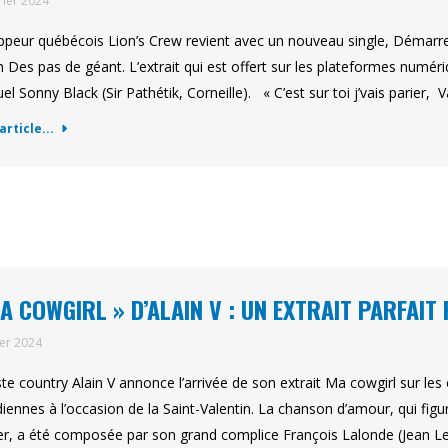
rier 2024
ppeur québécois Lion’s Crew revient avec un nouveau single, Démarre
 Des pas de géant. L’extrait qui est offert sur les plateformes numér
uel Sonny Black (Sir Pathétik, Corneille). « C’est sur toi j’vais parier
'article...
A COWGIRL » D’ALAIN V : UN EXTRAIT PARFAIT
ier 2024
iste country Alain V annonce l’arrivée de son extrait Ma cowgirl sur l
iennes à l’occasion de la Saint-Valentin. La chanson d’amour, qui figu
er, a été composée par son grand complice François Lalonde (Jean Lel