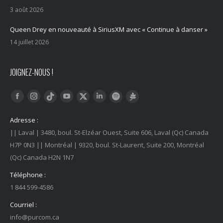
3 août 2026
Queen Drey en nouveauté à SiriusXM avec « Continue à danser »
14 juillet 2026
JOIGNEZ-NOUS !
Trouvez nous sur :
Facebook
Instagram
YouTube
LinkedIn
Tiktok
Twitter
Spotify
Linktree
Adresse :
|| Laval | 3480, boul. St-Elzéar Ouest, Suite 606, Laval (Qc) Canada
H7P 0N3 || Montréal | 9320, boul. St-Laurent, Suite 200, Montréal
(Qc) Canada H2N 1N7
Téléphone :
1 844 599-4586
Courriel :
info@purcom.ca