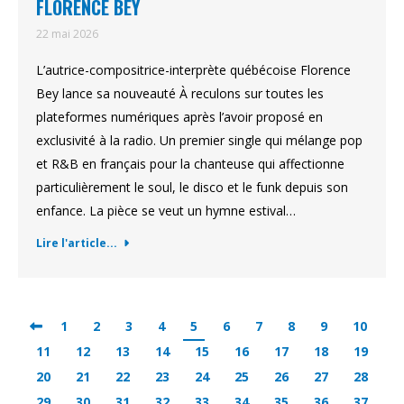
FLORENCE BEY
22 mai 2026
L’autrice-compositrice-interprète québécoise Florence
Bey lance sa nouveauté À reculons sur toutes les
plateformes numériques après l’avoir proposé en
exclusivité à la radio. Un premier single qui mélange pop
et R&B en français pour la chanteuse qui affectionne
particulièrement le soul, le disco et le funk depuis son
enfance. La pièce se veut un hymne estival…
Lire l'article...
1
2
3
4
5
6
7
8
9
10
11
12
13
14
15
16
17
18
19
20
21
22
23
24
25
26
27
28
29
30
31
32
33
34
35
36
37