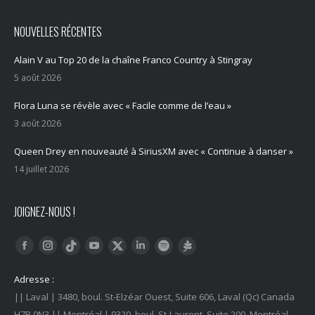
NOUVELLES RÉCENTES
Alain V au Top 20 de la chaîne Franco Country à Stingray
5 août 2026
Flora Luna se révèle avec « Facile comme de l’eau »
3 août 2026
Queen Drey en nouveauté à SiriusXM avec « Continue à danser »
14 juillet 2026
JOIGNEZ-NOUS !
Trouvez nous sur :
Facebook
Instagram
YouTube
LinkedIn
Tiktok
Twitter
Spotify
Linktree
Adresse :
|| Laval | 3480, boul. St-Elzéar Ouest, Suite 606, Laval (Qc) Canada
H7P 0N3 || Montréal | 9320, boul. St-Laurent, Suite 200, Montréal