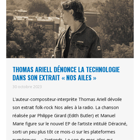
THOMAS ARIELL DÉNONCE LA TECHNOLOGIE
DANS SON EXTRAIT « NOS AILES »
30 octobre 2023
L’auteur-compositeur-interprète Thomas Ariell dévoile
son extrait folk-rock Nos ailes à la radio. La chanson
réalisée par Philippe Girard (Edith Butler) et Manuel
Marie figure sur le nouvel EP de l’artiste intitulé Déraciné,
sorti un peu plus tôt ce mois-ci sur les plateformes
numériques. « J’entends Le son de mes ailes qui