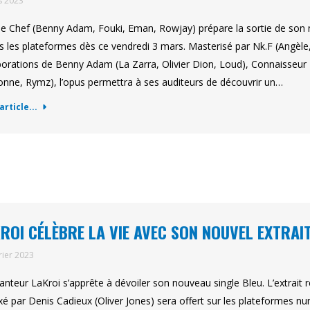
s 2023
le Chef (Benny Adam, Fouki, Eman, Rowjay) prépare la sortie de son n
s les plateformes dès ce vendredi 3 mars. Masterisé par Nk.F (Angèle
borations de Benny Adam (La Zarra, Olivier Dion, Loud), Connaisseur
nne, Rymz), l’opus permettra à ses auditeurs de découvrir un…
'article...
ROI CÉLÈBRE LA VIE AVEC SON NOUVEL EXTRAIT
rier 2023
anteur LaKroi s’apprête à dévoiler son nouveau single Bleu. L’extrait 
xé par Denis Cadieux (Oliver Jones) sera offert sur les plateformes n