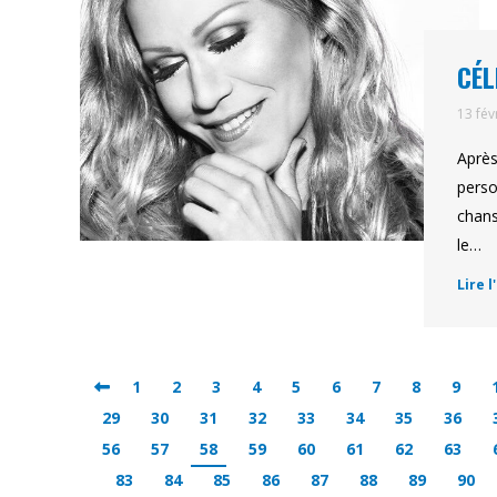
CÉL
13 fév
Après
perso
chans
le…
Lire l
1
2
3
4
5
6
7
8
9
29
30
31
32
33
34
35
36
56
57
58
59
60
61
62
63
83
84
85
86
87
88
89
90