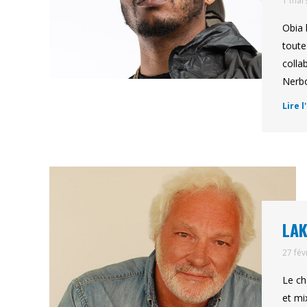
1 mar
Obia 
toute
colla
Nerbo
Lire l
LAK
27 fév
Le ch
et mi