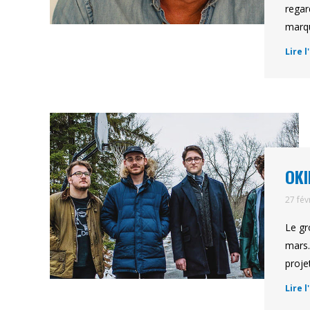
regar
marq
Lire l
OKI
27 fév
Le gr
mars.
proje
Lire l