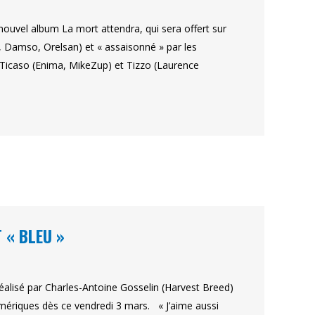
ouvel album La mort attendra, qui sera offert sur
, Damso, Orelsan) et « assaisonné » par les
 Ticaso (Enima, MikeZup) et Tizzo (Laurence
 « BLEU »
réalisé par Charles-Antoine Gosselin (Harvest Breed)
umériques dès ce vendredi 3 mars. « J’aime aussi