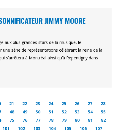
RSONNIFICATEUR JIMMY MOORE
 aux plus grandes stars de la musique, le
 une série de représentations célébrant la reine de la
qui s’arrêtera à Montréal ainsi qu’à Repentigny dans
0
21
22
23
24
25
26
27
28
7
48
49
50
51
52
53
54
55
4
75
76
77
78
79
80
81
82
101
102
103
104
105
106
107