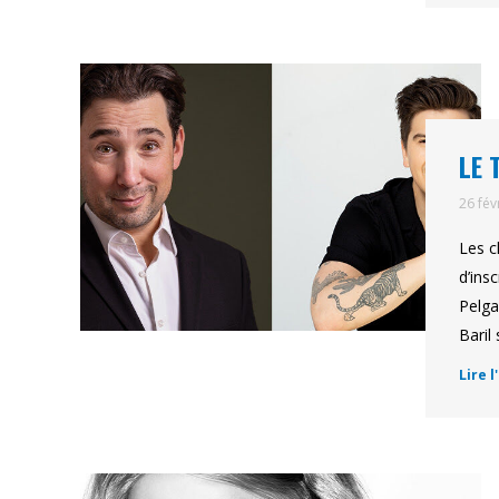
LE 
26 fév
Les c
d’ins
Pelga
Baril
Lire l