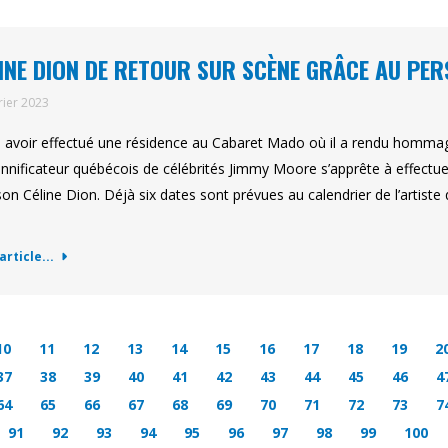
INE DION DE RETOUR SUR SCÈNE GRÂCE AU PE
rier 2023
 avoir effectué une résidence au Cabaret Mado où il a rendu hommage
nnificateur québécois de célébrités Jimmy Moore s’apprête à effectuer
on Céline Dion. Déjà six dates sont prévues au calendrier de l’artiste 
'article...
10
11
12
13
14
15
16
17
18
19
2
37
38
39
40
41
42
43
44
45
46
4
64
65
66
67
68
69
70
71
72
73
7
91
92
93
94
95
96
97
98
99
100