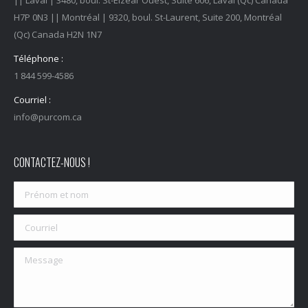
|| Laval | 3480, boul. St-Elzéar Ouest, Suite 606, Laval (Qc) Canada
H7P 0N3 || Montréal | 9320, boul. St-Laurent, Suite 200, Montréal
(Qc) Canada H2N 1N7
Téléphone :
1 844 599-4586
Courriel :
info@purcom.ca
CONTACTEZ-NOUS !