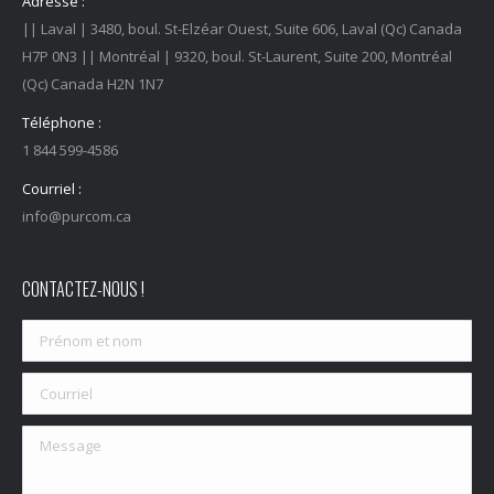
Adresse :
|| Laval | 3480, boul. St-Elzéar Ouest, Suite 606, Laval (Qc) Canada
H7P 0N3 || Montréal | 9320, boul. St-Laurent, Suite 200, Montréal
(Qc) Canada H2N 1N7
Téléphone :
1 844 599-4586
Courriel :
info@purcom.ca
CONTACTEZ-NOUS !