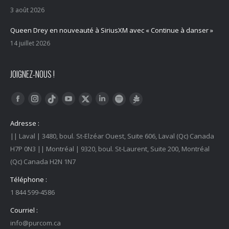
3 août 2026
Queen Drey en nouveauté à SiriusXM avec « Continue à danser »
14 juillet 2026
JOIGNEZ-NOUS !
Trouvez nous sur :
Facebook
Instagram
YouTube
LinkedIn
Tiktok
Twitter
Spotify
Linktree
Adresse :
|| Laval | 3480, boul. St-Elzéar Ouest, Suite 606, Laval (Qc) Canada
H7P 0N3 || Montréal | 9320, boul. St-Laurent, Suite 200, Montréal
(Qc) Canada H2N 1N7
Téléphone :
1 844 599-4586
Courriel :
info@purcom.ca