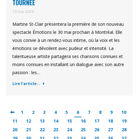
TOURNÉE
13 mai 2026
Martine St-Clair présentera la première de son nouveau
spectacle Émotions le 30 mai prochain à Montréal. Elle
vous convie à un rendez-vous intime, où la voix et les
émotions se dévoilent avec pudeur et intensité. La
talentueuse artiste partagera ses chansons connues et
moins connues en installant un dialogue avec son autre
passion : les…
Lire l'article...
1
2
3
4
5
6
7
8
9
10
11
12
13
14
15
16
17
18
19
20
21
22
23
24
25
26
27
28
29
30
31
32
33
34
35
36
37