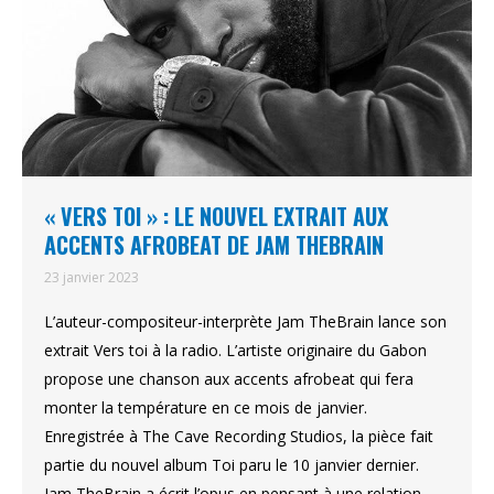
« VERS TOI » : LE NOUVEL EXTRAIT AUX
ACCENTS AFROBEAT DE JAM THEBRAIN
23 janvier 2023
L’auteur-compositeur-interprète Jam TheBrain lance son
extrait Vers toi à la radio. L’artiste originaire du Gabon
propose une chanson aux accents afrobeat qui fera
monter la température en ce mois de janvier.
Enregistrée à The Cave Recording Studios, la pièce fait
partie du nouvel album Toi paru le 10 janvier dernier.
Jam TheBrain a écrit l’opus en pensant à une relation