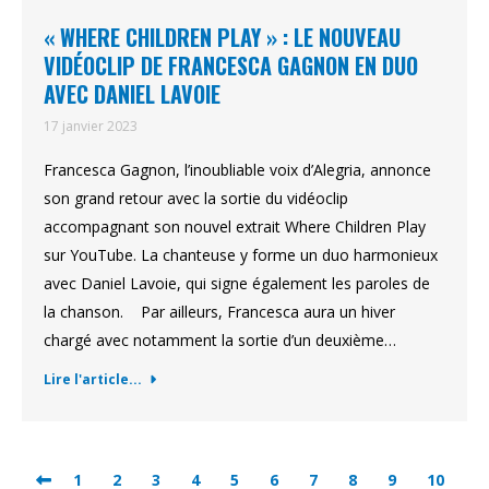
« WHERE CHILDREN PLAY » : LE NOUVEAU
VIDÉOCLIP DE FRANCESCA GAGNON EN DUO
AVEC DANIEL LAVOIE
17 janvier 2023
Francesca Gagnon, l’inoubliable voix d’Alegria, annonce
son grand retour avec la sortie du vidéoclip
accompagnant son nouvel extrait Where Children Play
sur YouTube. La chanteuse y forme un duo harmonieux
avec Daniel Lavoie, qui signe également les paroles de
la chanson. Par ailleurs, Francesca aura un hiver
chargé avec notamment la sortie d’un deuxième…
Lire l'article...
1
2
3
4
5
6
7
8
9
10