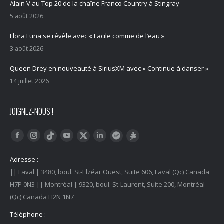
Alain V au Top 20 de la chaîne Franco Country à Stingray
5 août 2026
Flora Luna se révèle avec « Facile comme de l’eau »
3 août 2026
Queen Drey en nouveauté à SiriusXM avec « Continue à danser »
14 juillet 2026
JOIGNEZ-NOUS !
Trouvez nous sur :
Facebook
Instagram
YouTube
LinkedIn
Tiktok
Twitter
Spotify
Linktree
Adresse :
|| Laval | 3480, boul. St-Elzéar Ouest, Suite 606, Laval (Qc) Canada
H7P 0N3 || Montréal | 9320, boul. St-Laurent, Suite 200, Montréal
(Qc) Canada H2N 1N7
Téléphone :