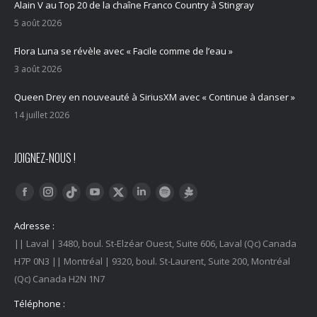
Alain V au Top 20 de la chaîne Franco Country à Stingray
5 août 2026
Flora Luna se révèle avec « Facile comme de l’eau »
3 août 2026
Queen Drey en nouveauté à SiriusXM avec « Continue à danser »
14 juillet 2026
JOIGNEZ-NOUS !
Trouvez nous sur :
Facebook
Instagram
YouTube
LinkedIn
Tiktok
Twitter
Spotify
Linktree
Adresse :
|| Laval | 3480, boul. St-Elzéar Ouest, Suite 606, Laval (Qc) Canada
H7P 0N3 || Montréal | 9320, boul. St-Laurent, Suite 200, Montréal
(Qc) Canada H2N 1N7
Téléphone :