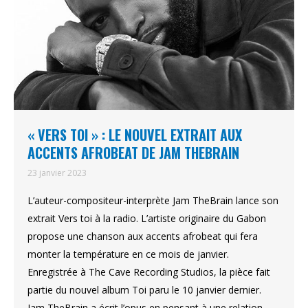
« VERS TOI » : LE NOUVEL EXTRAIT AUX
ACCENTS AFROBEAT DE JAM THEBRAIN
23 janvier 2023
L’auteur-compositeur-interprète Jam TheBrain lance son
extrait Vers toi à la radio. L’artiste originaire du Gabon
propose une chanson aux accents afrobeat qui fera
monter la température en ce mois de janvier.
Enregistrée à The Cave Recording Studios, la pièce fait
partie du nouvel album Toi paru le 10 janvier dernier.
Jam TheBrain a écrit l’opus en pensant à une relation