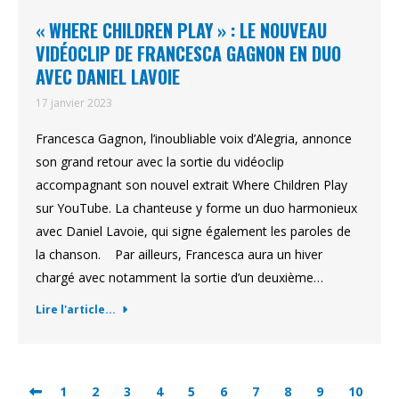
« WHERE CHILDREN PLAY » : LE NOUVEAU
VIDÉOCLIP DE FRANCESCA GAGNON EN DUO
AVEC DANIEL LAVOIE
17 janvier 2023
Francesca Gagnon, l’inoubliable voix d’Alegria, annonce
son grand retour avec la sortie du vidéoclip
accompagnant son nouvel extrait Where Children Play
sur YouTube. La chanteuse y forme un duo harmonieux
avec Daniel Lavoie, qui signe également les paroles de
la chanson. Par ailleurs, Francesca aura un hiver
chargé avec notamment la sortie d’un deuxième…
Lire l'article...
1
2
3
4
5
6
7
8
9
10