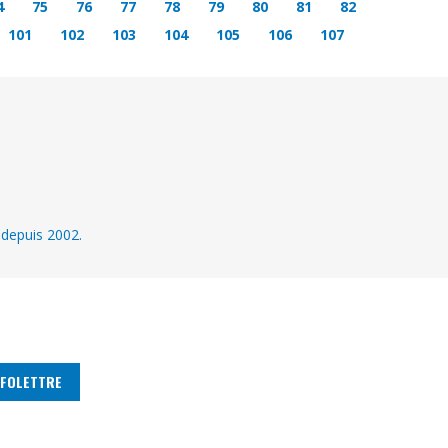
4
75
76
77
78
79
80
81
82
101
102
103
104
105
106
107
 depuis 2002.