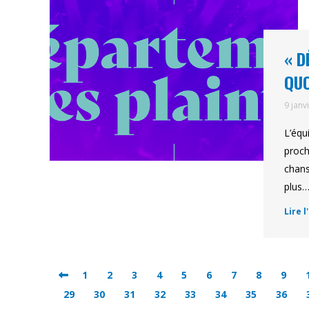
« D
QUO
9 janv
L’équ
proch
chans
plus
Lire l
1
2
3
4
5
6
7
8
9
29
30
31
32
33
34
35
36