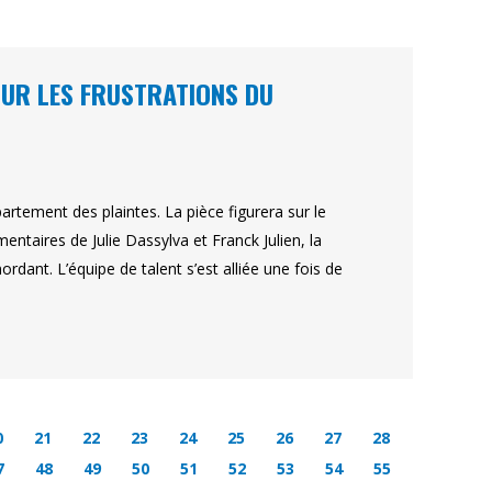
OUR LES FRUSTRATIONS DU
artement des plaintes. La pièce figurera sur le
mentaires de Julie Dassylva et Franck Julien, la
dant. L’équipe de talent s’est alliée une fois de
0
21
22
23
24
25
26
27
28
7
48
49
50
51
52
53
54
55