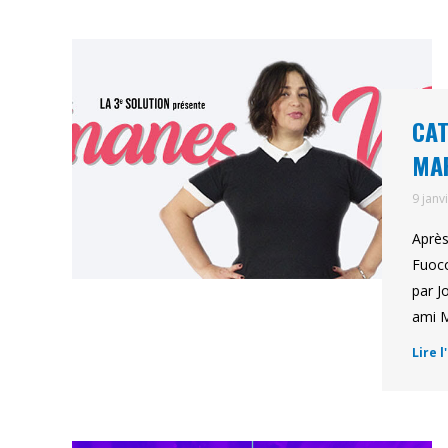
CAT
MAR
9 janv
Après
Fuoco
par J
ami M
Lire l