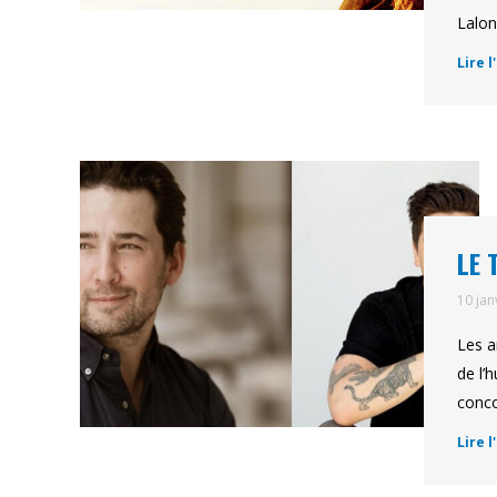
Lalon
Lire l
LE 
10 jan
Les a
de l’
conco
Lire l