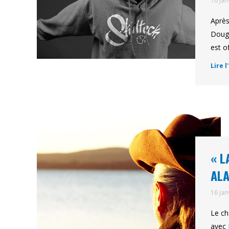
16 jan
Après
Doug 
est o
Lire l
« L
ALA
16 jan
Le ch
avec 