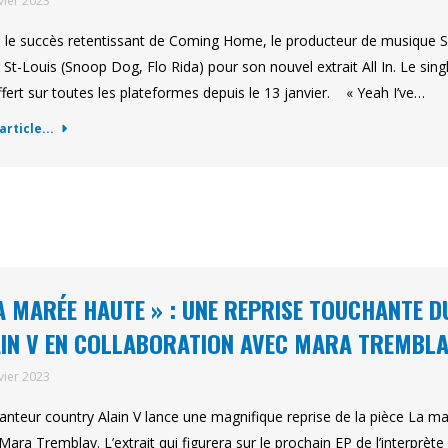
vier 2023
 le succès retentissant de Coming Home, le producteur de musique Skil
St-Louis (Snoop Dog, Flo Rida) pour son nouvel extrait All In. Le sing
ffert sur toutes les plateformes depuis le 13 janvier. « Yeah I’ve…
'article...
A MARÉE HAUTE » : UNE REPRISE TOUCHANTE D
IN V EN COLLABORATION AVEC MARA TREMBL
vier 2023
anteur country Alain V lance une magnifique reprise de la pièce La ma
Mara Tremblay. L’extrait qui figurera sur le prochain EP de l’interprèt