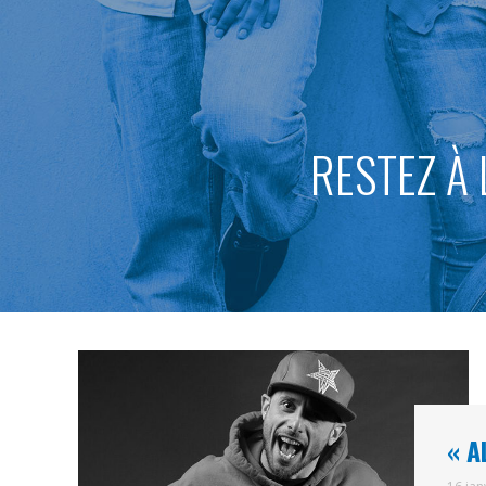
RESTEZ À 
« A