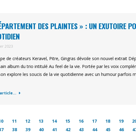
ÉPARTEMENT DES PLAINTES » : UN EXUTOIRE P
TIDIEN
ier 2023
ipe de créateurs Keravel, Pitre, Gingras dévoile son nouvel extrait Dép
ain album du trio intitulé Au feel de la vie. Portée par les voix complé
on explore les soucis de la vie quotidienne avec un humour parfois mor
…
'article...
10
11
12
13
14
15
16
17
18
19
2
37
38
39
40
41
42
43
44
45
46
4