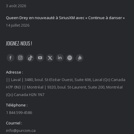
3 août 2026
Queen Drey en nouveauté à SiriusXM avec « Continue à danser »
14 juillet 2026
JOIGNEZ-NOUS !
Trouvez nous sur :
Facebook
Instagram
YouTube
LinkedIn
Tiktok
Twitter
Spotify
Linktree
Adresse :
|| Laval | 3480, boul. St-Elzéar Ouest, Suite 606, Laval (Qc) Canada
H7P 0N3 || Montréal | 9320, boul. St-Laurent, Suite 200, Montréal
(Qc) Canada H2N 1N7
Téléphone :
1 844 599-4586
Courriel :
info@purcom.ca