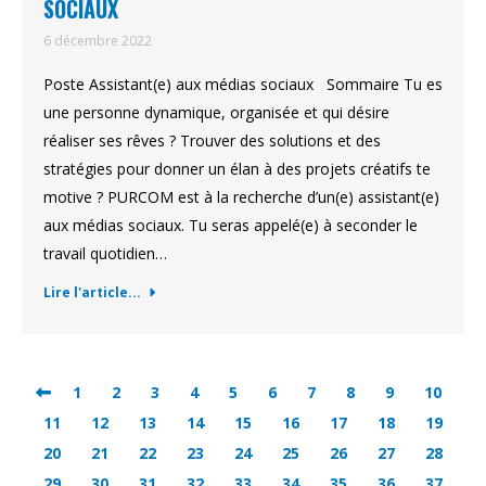
SOCIAUX
6 décembre 2022
Poste Assistant(e) aux médias sociaux Sommaire Tu es
une personne dynamique, organisée et qui désire
réaliser ses rêves ? Trouver des solutions et des
stratégies pour donner un élan à des projets créatifs te
motive ? PURCOM est à la recherche d’un(e) assistant(e)
aux médias sociaux. Tu seras appelé(e) à seconder le
travail quotidien…
Lire l'article...
1
2
3
4
5
6
7
8
9
10
11
12
13
14
15
16
17
18
19
20
21
22
23
24
25
26
27
28
29
30
31
32
33
34
35
36
37