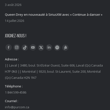
3 août 2026
Queen Drey en nouveauté à SiriusXM avec « Continue à danser »
14 juillet 2026
JOIGNEZ-NOUS !
Trouvez nous sur :
Facebook
Instagram
YouTube
LinkedIn
Tiktok
Twitter
Spotify
Linktree
Adresse :
|| Laval | 3480, boul. St-Elzéar Ouest, Suite 606, Laval (Qc) Canada
H7P 0N3 || Montréal | 9320, boul. St-Laurent, Suite 200, Montréal
(Qc) Canada H2N 1N7
Téléphone :
1 844 599-4586
Courriel :
info@purcom.ca