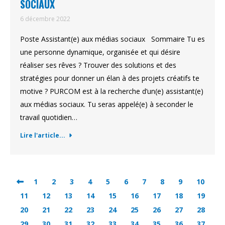
SOCIAUX
6 décembre 2022
Poste Assistant(e) aux médias sociaux Sommaire Tu es
une personne dynamique, organisée et qui désire
réaliser ses rêves ? Trouver des solutions et des
stratégies pour donner un élan à des projets créatifs te
motive ? PURCOM est à la recherche d’un(e) assistant(e)
aux médias sociaux. Tu seras appelé(e) à seconder le
travail quotidien…
Lire l'article...
1
2
3
4
5
6
7
8
9
10
11
12
13
14
15
16
17
18
19
20
21
22
23
24
25
26
27
28
29
30
31
32
33
34
35
36
37