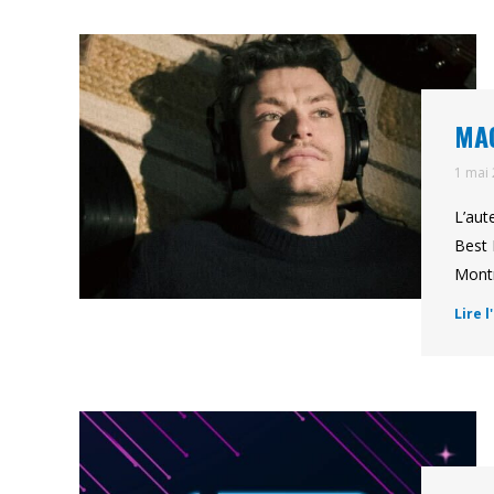
MAG
1 mai
L’aut
Best 
Montr
Lire l