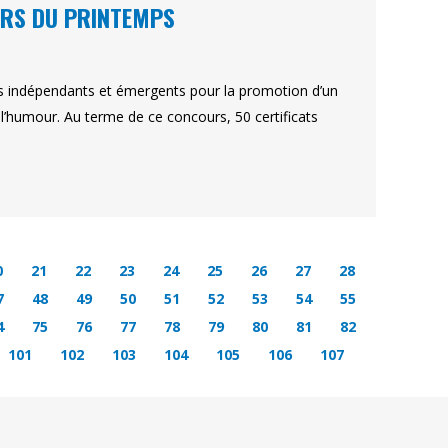
URS DU PRINTEMPS
es indépendants et émergents pour la promotion d’un
e l’humour. Au terme de ce concours, 50 certificats
0
21
22
23
24
25
26
27
28
7
48
49
50
51
52
53
54
55
4
75
76
77
78
79
80
81
82
101
102
103
104
105
106
107