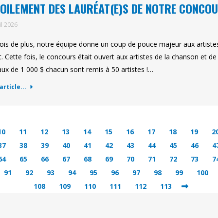
OILEMENT DES LAURÉAT(E)S DE NOTRE CONCO
il 2026
ois de plus, notre équipe donne un coup de pouce majeur aux artist
t. Cette fois, le concours était ouvert aux artistes de la chanson et d
ux de 1 000 $ chacun sont remis à 50 artistes !…
'article...
10
11
12
13
14
15
16
17
18
19
2
37
38
39
40
41
42
43
44
45
46
4
64
65
66
67
68
69
70
71
72
73
7
91
92
93
94
95
96
97
98
99
100
108
109
110
111
112
113