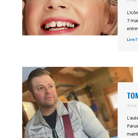
6 mai
L’icô
7 mai
entre
Lire l
TOM
4 mai
L’aut
Parue
maint