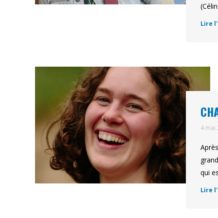
(Céli
Lire l
CHA
4 mai
Après
grand
qui e
Lire l