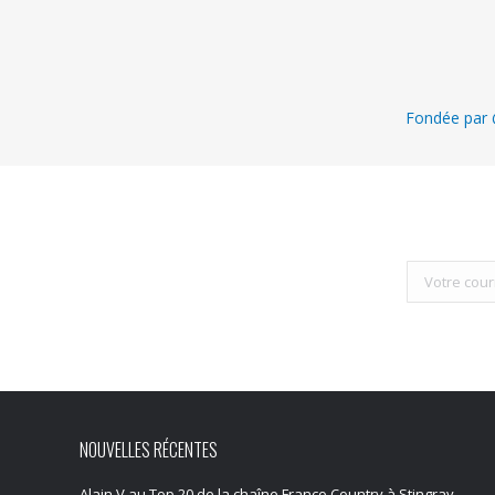
Fondée par @
NOUVELLES RÉCENTES
Alain V au Top 20 de la chaîne Franco Country à Stingray