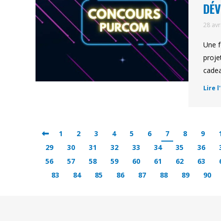
DÉV
28 avr
Une f
proje
cadea
Lire l
1
2
3
4
5
6
7
8
9
29
30
31
32
33
34
35
36
56
57
58
59
60
61
62
63
83
84
85
86
87
88
89
90