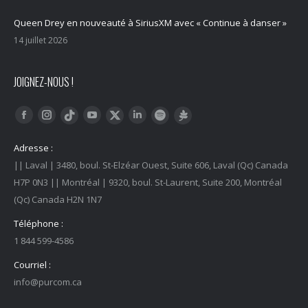
Queen Drey en nouveauté à SiriusXM avec « Continue à danser »
14 juillet 2026
JOIGNEZ-NOUS !
Trouvez nous sur :
Facebook
Instagram
YouTube
LinkedIn
Tiktok
Twitter
Spotify
Linktree
Adresse :
|| Laval | 3480, boul. St-Elzéar Ouest, Suite 606, Laval (Qc) Canada
H7P 0N3 || Montréal | 9320, boul. St-Laurent, Suite 200, Montréal
(Qc) Canada H2N 1N7
Téléphone :
1 844 599-4586
Courriel :
info@purcom.ca