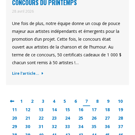
CONCOURS DU PRINTEMPS
28 avril 2026
Une fois de plus, notre équipe donne un coup de pouce
majeur aux artistes indépendants et émergents pour la
promotion d’un projet. Cette fois, le concours était
ouvert aux artistes de la chanson et de l’humour. Au
terme de ce concours, 50 certificats cadeaux de 1 000 $
chacun sont remis à 50 artistes !…
Lire l'article...
1
2
3
4
5
6
7
8
9
10
11
12
13
14
15
16
17
18
19
20
21
22
23
24
25
26
27
28
29
30
31
32
33
34
35
36
37
38
39
40
41
42
43
44
45
46