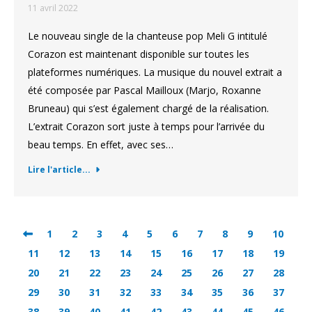
11 avril 2022
Le nouveau single de la chanteuse pop Meli G intitulé
Corazon est maintenant disponible sur toutes les
plateformes numériques. La musique du nouvel extrait a
été composée par Pascal Mailloux (Marjo, Roxanne
Bruneau) qui s’est également chargé de la réalisation.
L’extrait Corazon sort juste à temps pour l’arrivée du
beau temps. En effet, avec ses…
Lire l'article...
1
2
3
4
5
6
7
8
9
10
11
12
13
14
15
16
17
18
19
20
21
22
23
24
25
26
27
28
29
30
31
32
33
34
35
36
37
38
39
40
41
42
43
44
45
46