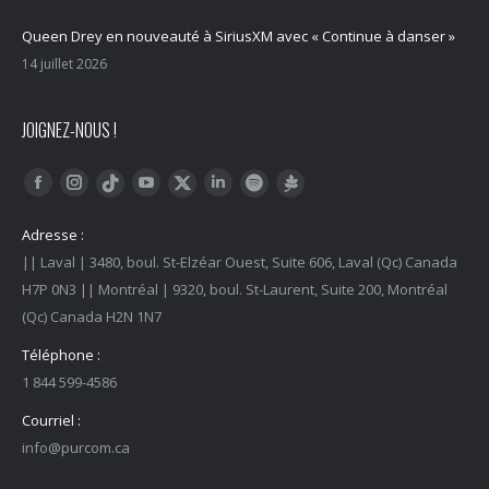
Queen Drey en nouveauté à SiriusXM avec « Continue à danser »
14 juillet 2026
JOIGNEZ-NOUS !
Trouvez nous sur :
Facebook
Instagram
YouTube
LinkedIn
Tiktok
Twitter
Spotify
Linktree
Adresse :
|| Laval | 3480, boul. St-Elzéar Ouest, Suite 606, Laval (Qc) Canada
H7P 0N3 || Montréal | 9320, boul. St-Laurent, Suite 200, Montréal
(Qc) Canada H2N 1N7
Téléphone :
1 844 599-4586
Courriel :
info@purcom.ca