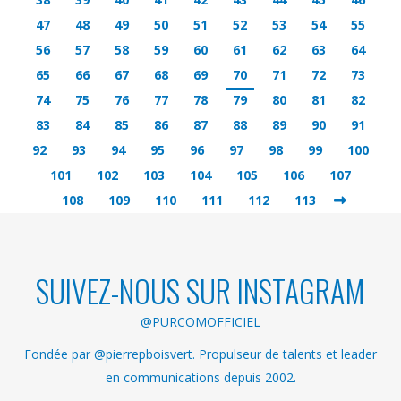
47
48
49
50
51
52
53
54
55
56
57
58
59
60
61
62
63
64
65
66
67
68
69
70
71
72
73
74
75
76
77
78
79
80
81
82
83
84
85
86
87
88
89
90
91
92
93
94
95
96
97
98
99
100
101
102
103
104
105
106
107
108
109
110
111
112
113
SUIVEZ-NOUS SUR INSTAGRAM
@PURCOMOFFICIEL
Fondée par @pierrepboisvert. Propulseur de talents et leader
en communications depuis 2002.