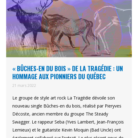
« BÛCHES-EN DU BOIS » DE LA TRAGÉDIE : UN
HOMMAGE AUX PIONNIERS DU QUÉBEC
21 mars 2022
Le groupe de style art rock La Tragédie dévoile son
nouveau single Bûches-en du bois, réalisé par Pieryves
Décoste, ancien membre du groupe The Steady
Swagger. Le rappeur Seba (Yves Lambert, Jean-François
Lemieux) et le guitariste Kevin Moquin (Bad Uncle) ont
également collaboré sur l’extrait. Le plus récent opus de