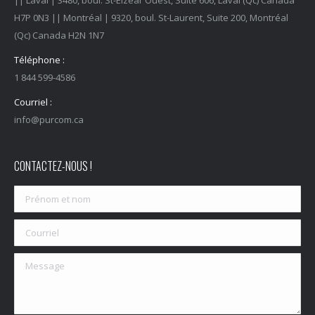
|| Laval | 3480, boul. St-Elzéar Ouest, Suite 606, Laval (Qc) Canada
H7P 0N3 || Montréal | 9320, boul. St-Laurent, Suite 200, Montréal
(Qc) Canada H2N 1N7
Téléphone :
1 844 599-4586
Courriel :
info@purcom.ca
CONTACTEZ-NOUS !