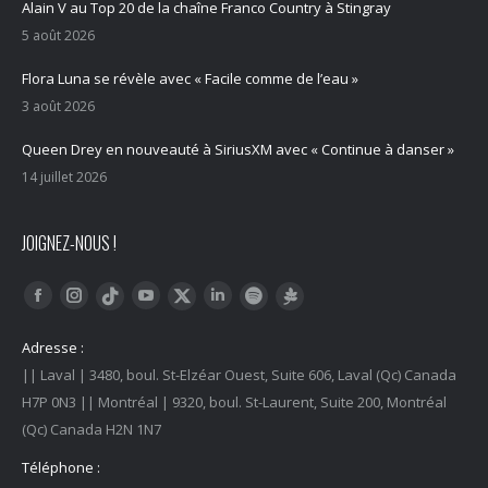
Alain V au Top 20 de la chaîne Franco Country à Stingray
5 août 2026
Flora Luna se révèle avec « Facile comme de l’eau »
3 août 2026
Queen Drey en nouveauté à SiriusXM avec « Continue à danser »
14 juillet 2026
JOIGNEZ-NOUS !
Trouvez nous sur :
Facebook
Instagram
YouTube
LinkedIn
Tiktok
Twitter
Spotify
Linktree
Adresse :
|| Laval | 3480, boul. St-Elzéar Ouest, Suite 606, Laval (Qc) Canada
H7P 0N3 || Montréal | 9320, boul. St-Laurent, Suite 200, Montréal
(Qc) Canada H2N 1N7
Téléphone :