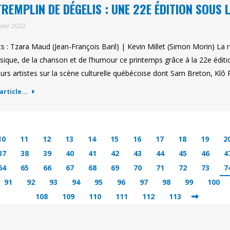
TREMPLIN DE DÉGELIS : UNE 22E ÉDITION SOUS 
vier 2022
ts : Tzara Maud (Jean-François Baril) | Kevin Millet (Simon Morin) L
sique, de la chanson et de l’humour ce printemps grâce à la 22e édit
eurs artistes sur la scène culturelle québécoise dont Sam Breton, Kl
'article...
10
11
12
13
14
15
16
17
18
19
2
37
38
39
40
41
42
43
44
45
46
4
64
65
66
67
68
69
70
71
72
73
7
91
92
93
94
95
96
97
98
99
100
108
109
110
111
112
113