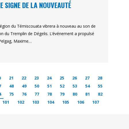
LE SIGNE DE LA NOUVEAUTÉ
a région du Témiscouata vibrera à nouveau au son de
ion du Tremplin de Dégelis. L’événement a propulsé
ô Pelgag, Maxime…
0
21
22
23
24
25
26
27
28
7
48
49
50
51
52
53
54
55
4
75
76
77
78
79
80
81
82
101
102
103
104
105
106
107