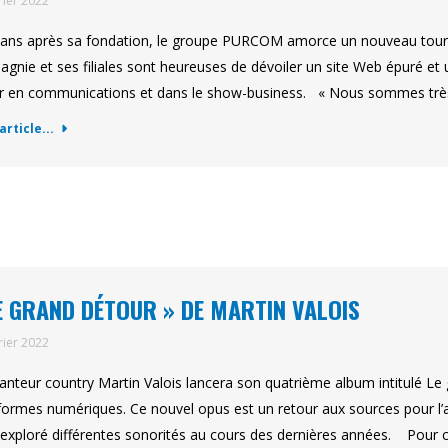
rier 2022
 ans après sa fondation, le groupe PURCOM amorce un nouveau tournan
gnie et ses filiales sont heureuses de dévoiler un site Web épuré e
r en communications et dans le show-business. « Nous sommes très 
'article...
E GRAND DÉTOUR » DE MARTIN VALOIS
rier 2022
anteur country Martin Valois lancera son quatrième album intitulé Le 
formes numériques. Ce nouvel opus est un retour aux sources pour l’a
 exploré différentes sonorités au cours des dernières années. Pour 