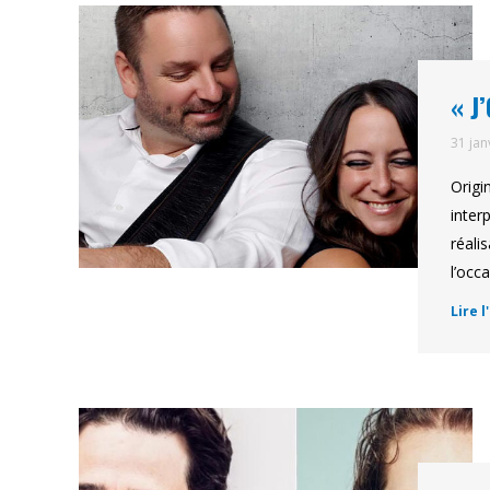
« J
31 jan
Origi
inter
réali
l’occ
Lire l