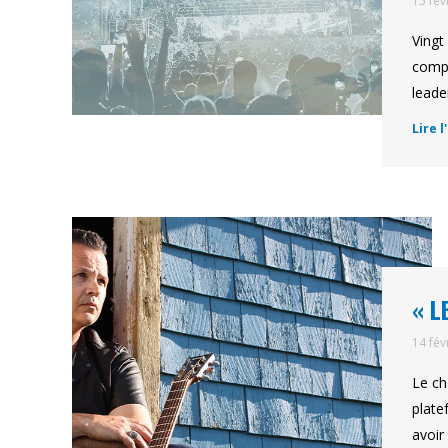
15 fév
Vingt
compa
leade
Lire l
« L
14 fév
Le ch
plate
avoir