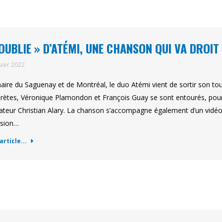
’OUBLIE » D’ATÉMI, UNE CHANSON QUI VA DROI
vier 2022
naire du Saguenay et de Montréal, le duo Atémi vient de sortir son tou
prètes, Véronique Plamondon et François Guay se sont entourés, pour 
sateur Christian Alary. La chanson s’accompagne également d’un vidéo
asion…
'article...