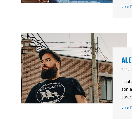
Lire l
ALE
7 févr
L’aut
son a
carac
Lire l