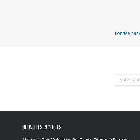
Fondée par @
NOUVELLES RÉCENTES
Alain V au Top 20 de la chaîne Franco Country à Stingray