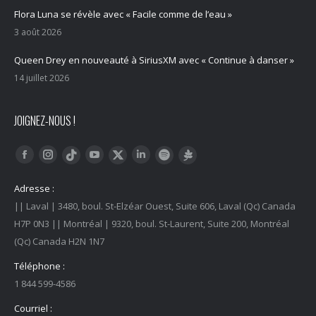
Flora Luna se révèle avec « Facile comme de l’eau »
3 août 2026
Queen Drey en nouveauté à SiriusXM avec « Continue à danser »
14 juillet 2026
JOIGNEZ-NOUS !
Trouvez nous sur :
Facebook
Instagram
YouTube
LinkedIn
Tiktok
Twitter
Spotify
Linktree
Adresse :
|| Laval | 3480, boul. St-Elzéar Ouest, Suite 606, Laval (Qc) Canada
H7P 0N3 || Montréal | 9320, boul. St-Laurent, Suite 200, Montréal
(Qc) Canada H2N 1N7
Téléphone :
1 844 599-4586
Courriel :