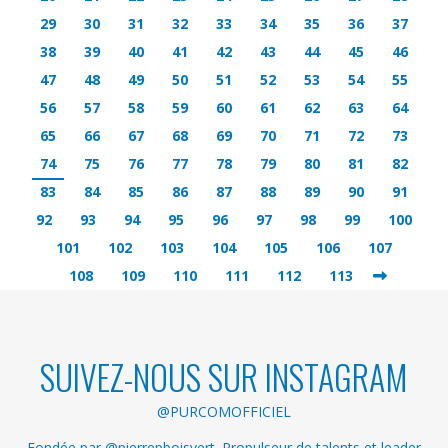
29
30
31
32
33
34
35
36
37
38
39
40
41
42
43
44
45
46
47
48
49
50
51
52
53
54
55
56
57
58
59
60
61
62
63
64
65
66
67
68
69
70
71
72
73
74
75
76
77
78
79
80
81
82
83
84
85
86
87
88
89
90
91
92
93
94
95
96
97
98
99
100
101
102
103
104
105
106
107
108
109
110
111
112
113
SUIVEZ-NOUS SUR INSTAGRAM
@PURCOMOFFICIEL
Fondée par @pierrepboisvert. Propulseur de talents et leader