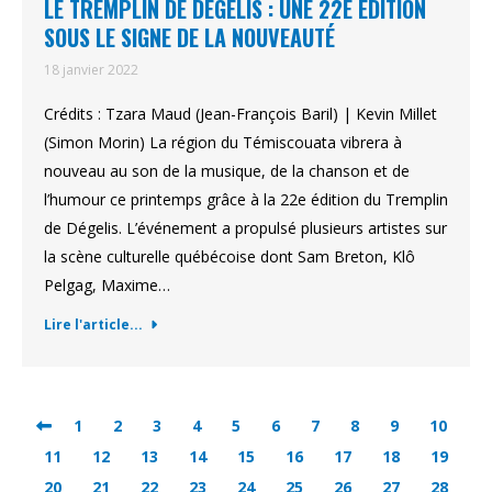
LE TREMPLIN DE DÉGELIS : UNE 22E ÉDITION
SOUS LE SIGNE DE LA NOUVEAUTÉ
18 janvier 2022
Crédits : Tzara Maud (Jean-François Baril) | Kevin Millet
(Simon Morin) La région du Témiscouata vibrera à
nouveau au son de la musique, de la chanson et de
l’humour ce printemps grâce à la 22e édition du Tremplin
de Dégelis. L’événement a propulsé plusieurs artistes sur
la scène culturelle québécoise dont Sam Breton, Klô
Pelgag, Maxime…
Lire l'article...
1
2
3
4
5
6
7
8
9
10
11
12
13
14
15
16
17
18
19
20
21
22
23
24
25
26
27
28