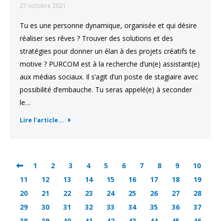
27 octobre 2021
Tu es une personne dynamique, organisée et qui désire
réaliser ses rêves ? Trouver des solutions et des
stratégies pour donner un élan à des projets créatifs te
motive ? PURCOM est à la recherche d’un(e) assistant(e)
aux médias sociaux. Il s’agit d’un poste de stagiaire avec
possibilité d’embauche. Tu seras appelé(e) à seconder
le…
Lire l'article...
1
2
3
4
5
6
7
8
9
10
11
12
13
14
15
16
17
18
19
20
21
22
23
24
25
26
27
28
29
30
31
32
33
34
35
36
37
38
39
40
41
42
43
44
45
46