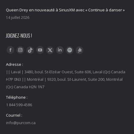
Queen Drey en nouveauté à SiriusXM avec « Continue à danser »
14 juillet 2026
JOIGNEZ-NOUS !
Trouvez nous sur :
Facebook
Instagram
YouTube
LinkedIn
Tiktok
Twitter
Spotify
Linktree
Adresse :
|| Laval | 3480, boul. St-Elzéar Ouest, Suite 606, Laval (Qc) Canada
H7P 0N3 || Montréal | 9320, boul. St-Laurent, Suite 200, Montréal
(Qc) Canada H2N 1N7
Téléphone :
1 844 599-4586
Courriel :
info@purcom.ca