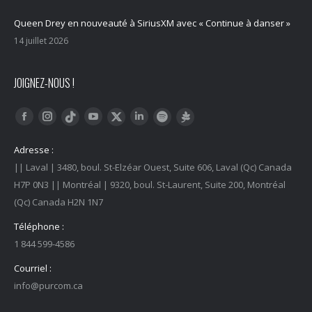
Queen Drey en nouveauté à SiriusXM avec « Continue à danser »
14 juillet 2026
JOIGNEZ-NOUS !
Trouvez nous sur :
Facebook
Instagram
YouTube
LinkedIn
Tiktok
Twitter
Spotify
Linktree
Adresse :
|| Laval | 3480, boul. St-Elzéar Ouest, Suite 606, Laval (Qc) Canada
H7P 0N3 || Montréal | 9320, boul. St-Laurent, Suite 200, Montréal
(Qc) Canada H2N 1N7
Téléphone :
1 844 599-4586
Courriel :
info@purcom.ca