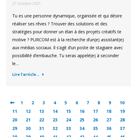
27 octobre 2021
Tu es une personne dynamique, organisée et qui désire
réaliser ses rêves ? Trouver des solutions et des
stratégies pour donner un élan à des projets créatifs te
motive ? PURCOM est à la recherche d’un(e) assistant(e)
aux médias sociaux. Il s’agit d’un poste de stagiaire avec
possibilité d’embauche. Tu seras appelé(e) à seconder
le…
Lire l'article...
1
2
3
4
5
6
7
8
9
10
11
12
13
14
15
16
17
18
19
20
21
22
23
24
25
26
27
28
29
30
31
32
33
34
35
36
37
38
39
40
41
42
43
44
45
46