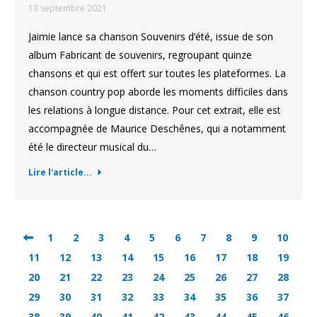
13 septembre 2021
Jaimie lance sa chanson Souvenirs d’été, issue de son
album Fabricant de souvenirs, regroupant quinze
chansons et qui est offert sur toutes les plateformes. La
chanson country pop aborde les moments difficiles dans
les relations à longue distance. Pour cet extrait, elle est
accompagnée de Maurice Deschênes, qui a notamment
été le directeur musical du…
Lire l'article...
1
2
3
4
5
6
7
8
9
10
11
12
13
14
15
16
17
18
19
20
21
22
23
24
25
26
27
28
29
30
31
32
33
34
35
36
37
38
39
40
41
42
43
44
45
46