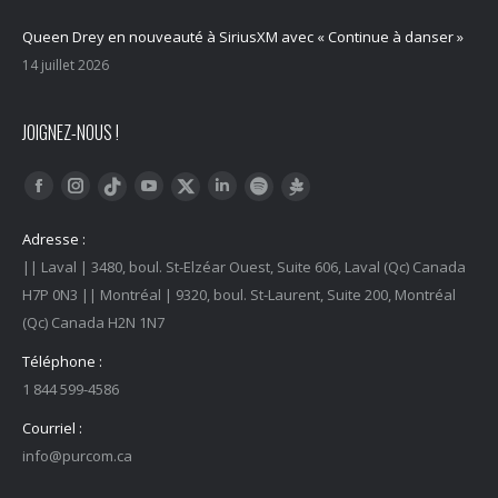
Queen Drey en nouveauté à SiriusXM avec « Continue à danser »
14 juillet 2026
JOIGNEZ-NOUS !
Trouvez nous sur :
Facebook
Instagram
YouTube
LinkedIn
Tiktok
Twitter
Spotify
Linktree
Adresse :
|| Laval | 3480, boul. St-Elzéar Ouest, Suite 606, Laval (Qc) Canada
H7P 0N3 || Montréal | 9320, boul. St-Laurent, Suite 200, Montréal
(Qc) Canada H2N 1N7
Téléphone :
1 844 599-4586
Courriel :
info@purcom.ca